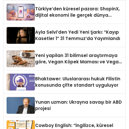
Türkiye’den küresel pazara: ShopinX,
dijital ekonomi ile gerçek dünya
alışverişini bir araya getirmeyi
hedefliyor
Ayla Selvi’den Yedi Yeni Şarkı: “Kayıp
Kasetler 1” 31 Temmuz’da Yayımlandı
Yeni yapilan 31 bilimsel araştırmaya
göre, Vegan Köpek Maması ve Vegan
Kedi Mamasının İyi Sindirildiğini
Ortaya Koydu
Bhaktawer: Uluslararası hukuk Filistin
konusunda çifte standart uyguluyor
Yunan uzman: Ukrayna savaşı bir ABD
projesi
Cowboy English: “İngilizce, küresel