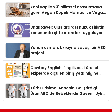
Yeni yapilan 31 bilimsel araştırmaya
göre, Vegan Köpek Maması ve Vegan
Kedi Mamasının İyi Sindirildiğini
Ortaya Koydu
Bhaktawer: Uluslararası hukuk Filistin
konusunda çifte standart uyguluyor
Yunan uzman: Ukrayna savaşı bir ABD
projesi
Cowboy English: “İngilizce, küresel
ekiplerde ölçülen bir iş yetkinliğine
dönüşüyor”
Türk Girişimci Annenin Geliştirdiği
Ürün ABD’de Bebeklerde Güvenli Uyku
Standardına Yeni Bir Bakış Açısı
Getiriyor.