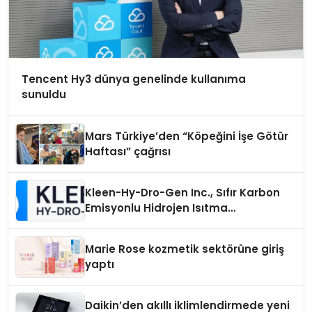
Tencent Hy3 dünya genelinde kullanıma
sunuldu
Mars Türkiye’den “Köpeğini İşe Götür
Haftası” çağrısı
Kleen-Hy-Dro-Gen Inc., Sıfır Karbon
Emisyonlu Hidrojen Isıtma
Teknolojisinde ISO ve TSSA
Düzenleyici Onaylarını Aldı
Marie Rose kozmetik sektörüne giriş
yaptı
Daikin’den akıllı iklimlendirmede yeni