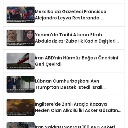
Meksika’da Gazeteci Francisco
Alejandro Leyva Restoranda
Vurularak Öldürüldü
Yemen’de Tarihi Atama Efrah
Abdulaziz ez-Zube İlk Kadın Dışişleri
Bakanı Oldu
İran ABD’nin Hürmüz Boğazı Önerisini
Geri Çevirdi
Lübnan Cumhurbaşkanı Avn
Trump’tan Destek İstedi İsrail
Çekilme Talebini İletti
İngiltere’de Zırhlı Araçla Kazaya
Neden Olan Alkollü İki Asker Gözaltına
Alındı
İran Saldırısı Sonrası 100 ABD Askeri