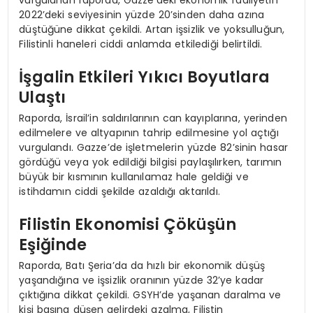
2022’deki seviyesinin yüzde 20’sinden daha azına
düştüğüne dikkat çekildi. Artan işsizlik ve yoksulluğun,
Filistinli haneleri ciddi anlamda etkilediği belirtildi.
İşgalin Etkileri Yıkıcı Boyutlara
Ulaştı
Raporda, İsrail’in saldırılarının can kayıplarına, yerinden
edilmelere ve altyapının tahrip edilmesine yol açtığı
vurgulandı. Gazze’de işletmelerin yüzde 82’sinin hasar
gördüğü veya yok edildiği bilgisi paylaşılırken, tarımın
büyük bir kısmının kullanılamaz hale geldiği ve
istihdamın ciddi şekilde azaldığı aktarıldı.
Filistin Ekonomisi Çöküşün
Eşiğinde
Raporda, Batı Şeria’da da hızlı bir ekonomik düşüş
yaşandığına ve işsizlik oranının yüzde 32’ye kadar
çıktığına dikkat çekildi. GSYH’de yaşanan daralma ve
kişi başına düşen gelirdeki azalma, Filistin