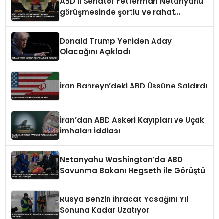
ABD’li Senatör Fetterman Netanyahu
görüşmesinde şortlu ve rahat
tavırlarıyla şaşırttı
Donald Trump Yeniden Aday
Olacağını Açıkladı
İran Bahreyn’deki ABD Üssüne Saldırdı
İran’dan ABD Askeri Kayıpları ve Uçak
İmhaları İddiası
Netanyahu Washington’da ABD
Savunma Bakanı Hegseth ile Görüştü
Rusya Benzin İhracat Yasağını Yıl
Sonuna Kadar Uzatıyor