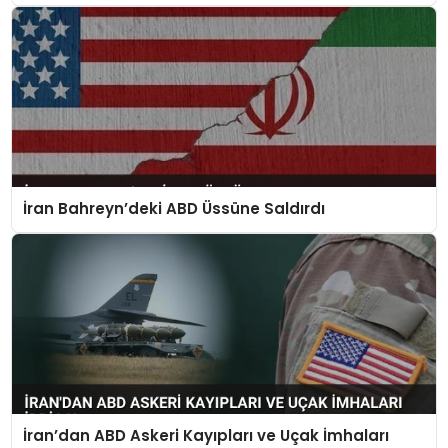
İran Bahreyn’deki ABD Üssüne Saldırdı
İran’dan ABD Askeri Kayıpları ve Uçak İmhaları