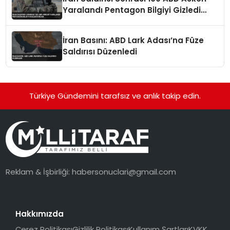
Yaralandı Pentagon Bilgiyi Gizledi
İddiası
İran Basını: ABD Lark Adası’na Füze
Saldırısı Düzenledi
Türkiye Gündemini tarafsız ve anlık takip edin.
Reklam & İşbirliği:
habersonuclari@gmail.com
Hakkımızda
Çerez Politikası
Gizlilik Politikası
Kullanım Şartları
KVKK