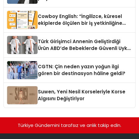
Cowboy English: “İngilizce, küresel
ekiplerde ölçülen bir iş yetkinliğine
dönüşüyor”
Türk Girişimci Annenin Geliştirdiği
Ürün ABD’de Bebeklerde Güvenli Uyku
Standardına Yeni Bir Bakış Açısı
Getiriyor.
CGTN: Çin neden yazın yoğun ilgi
gören bir destinasyon hâline geldi?
Suwen, Yeni Nesil Korseleriyle Korse
Algısını Değiştiriyor
Türkiye Gündemini tarafsız ve anlık takip edin.