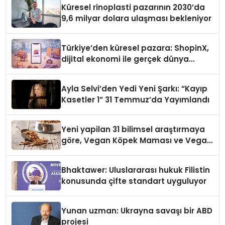
Küresel rinoplasti pazarının 2030’da
9,6 milyar dolara ulaşması bekleniyor
Türkiye’den küresel pazara: ShopinX,
dijital ekonomi ile gerçek dünya
alışverişini bir araya getirmeyi
hedefliyor
Ayla Selvi’den Yedi Yeni Şarkı: “Kayıp
Kasetler 1” 31 Temmuz’da Yayımlandı
Yeni yapilan 31 bilimsel araştırmaya
göre, Vegan Köpek Maması ve Vegan
Kedi Mamasının İyi Sindirildiğini
Ortaya Koydu
Bhaktawer: Uluslararası hukuk Filistin
konusunda çifte standart uyguluyor
Yunan uzman: Ukrayna savaşı bir ABD
projesi