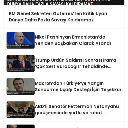
BM Genel Sekreteri Guterres’ten Kritik Uyarı
Dünya Daha Fazla Savaşı Kaldıramaz
Nikol Pashinyan Ermenistan’da
Yeniden Başbakan Olarak Atandı
Trump Ürdün Saldırısı Sonrası İran’a
‘Çok Sert Vuracağız’ Tehdidinde
Bulundu
Macron’dan Türkiye’ye Yangın
Söndürme Uçağı Desteği İçin Teşekkür
ABD’li Senatör Fetterman Netanyahu
görüşmesinde şortlu ve rahat
tavırlarıyla şaşırttı