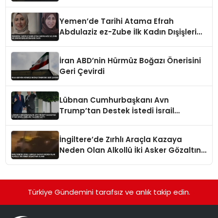
Vurularak Öldürüldü
Yemen’de Tarihi Atama Efrah
Abdulaziz ez-Zube İlk Kadın Dışişleri
Bakanı Oldu
İran ABD’nin Hürmüz Boğazı Önerisini
Geri Çevirdi
Lübnan Cumhurbaşkanı Avn
Trump’tan Destek İstedi İsrail
Çekilme Talebini İletti
İngiltere’de Zırhlı Araçla Kazaya
Neden Olan Alkollü İki Asker Gözaltına
Alındı
Türkiye Gündemini tarafsız ve anlık takip edin.