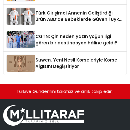
dönüşüyor”
Türk Girişimci Annenin Geliştirdiği
Ürün ABD’de Bebeklerde Güvenli Uyku
Standardına Yeni Bir Bakış Açısı
Getiriyor.
CGTN: Çin neden yazın yoğun ilgi
gören bir destinasyon hâline geldi?
Suwen, Yeni Nesil Korseleriyle Korse
Algısını Değiştiriyor
Türkiye Gündemini tarafsız ve anlık takip edin.