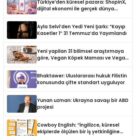
Türkiye’den küresel pazara: ShopinX,
dijital ekonomi ile gerçek dünya
alışverişini bir araya getirmeyi
hedefliyor
Ayla Selvi’den Yedi Yeni Şarkı: “Kayıp
Kasetler 1” 31 Temmuz’da Yayımlandı
Yeni yapilan 31 bilimsel araştırmaya
göre, Vegan Köpek Maması ve Vegan
Kedi Mamasının İyi Sindirildiğini
Ortaya Koydu
Bhaktawer: Uluslararası hukuk Filistin
konusunda çifte standart uyguluyor
Yunan uzman: Ukrayna savaşı bir ABD
projesi
Cowboy English: “İngilizce, küresel
ekiplerde ölçülen bir iş yetkinliğine