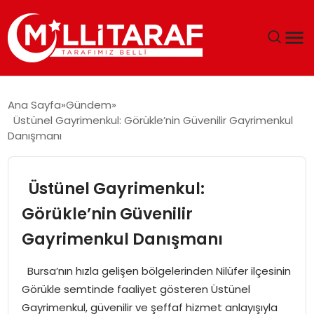
GÜNDEM
Ana Sayfa
Gündem
Üstünel Gayrimenkul: Görükle’nin Güvenilir Gayrimenkul
ÖZEL SAYFALAR
Danışmanı
TEKNOLOJI
Üstünel Gayrimenkul:
EKONOMI
Görükle’nin Güvenilir
Gayrimenkul Danışmanı
SPOR
Bursa’nın hızla gelişen bölgelerinden Nilüfer ilçesinin
SIYASET
Görükle semtinde faaliyet gösteren Üstünel
Gayrimenkul, güvenilir ve şeffaf hizmet anlayışıyla
MAGAZIN