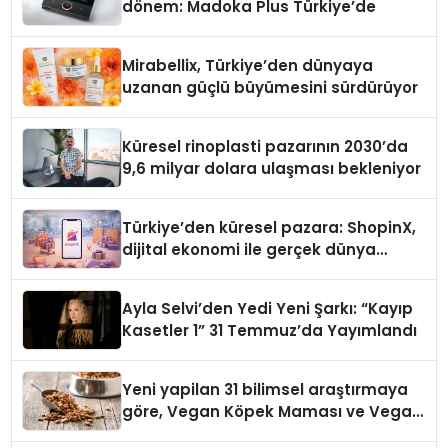
dönem: Madoka Plus Türkiye’de
Mirabellix, Türkiye’den dünyaya
uzanan güçlü büyümesini sürdürüyor
Küresel rinoplasti pazarının 2030’da
9,6 milyar dolara ulaşması bekleniyor
Türkiye’den küresel pazara: ShopinX,
dijital ekonomi ile gerçek dünya
alışverişini bir araya getirmeyi
hedefliyor
Ayla Selvi’den Yedi Yeni Şarkı: “Kayıp
Kasetler 1” 31 Temmuz’da Yayımlandı
Yeni yapilan 31 bilimsel araştırmaya
göre, Vegan Köpek Maması ve Vegan
Kedi Mamasının İyi Sindirildiğini