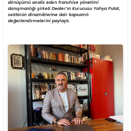
d
ö
nüşümü analiz eden
franchise y
ö
netimi
danışmanlığı şirketi Dealer’ın Kurucusu Yahya Pulat,
sekt
ö
rün dinamiklerine dair kapsamlı
değerlendirmelerini paylaştı.