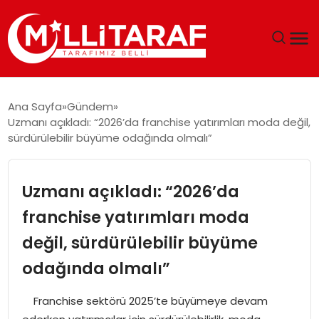
GÜNDEM
Ana Sayfa
Gündem
Uzmanı açıkladı: “2026’da franchise yatırımları moda değil,
ÖZEL SAYFALAR
sürdürülebilir büyüme odağında olmalı”
TEKNOLOJI
Uzmanı açıkladı: “2026’da
EKONOMI
franchise yatırımları moda
değil, sürdürülebilir büyüme
SPOR
odağında olmalı”
SIYASET
Franchise sektörü 2025’te büyümeye devam
MAGAZIN