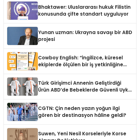
Ortaya Koydu
Bhaktawer: Uluslararası hukuk Filistin
konusunda çifte standart uyguluyor
Yunan uzman: Ukrayna savaşı bir ABD
projesi
Cowboy English: “İngilizce, küresel
ekiplerde ölçülen bir iş yetkinliğine
dönüşüyor”
Türk Girişimci Annenin Geliştirdiği
Ürün ABD’de Bebeklerde Güvenli Uyku
Standardına Yeni Bir Bakış Açısı
Getiriyor.
CGTN: Çin neden yazın yoğun ilgi
gören bir destinasyon hâline geldi?
Suwen, Yeni Nesil Korseleriyle Korse