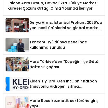
Falcon Aero Group, Havacılıkta Türkiye Merkezli
Küresel Çözüm Ortağı Olma Yolunda İlerliyor
Derya Arms, İstanbul Prohunt 2026’da
yeni nesil ürünlerini ve global marka
vizyonunu sergiledi
Tencent Hy3 dünya genelinde
kullanıma sunuldu
Mars Türkiye’den “Köpeğini İşe Götür
Haftası” çağrısı
Kleen-Hy-Dro-Gen Inc., Sıfır Karbon
Emisyonlu Hidrojen Isıtma
Teknolojisinde ISO ve TSSA
Düzenleyici Onaylarını Aldı
Marie Rose kozmetik sektörüne giriş
yaptı