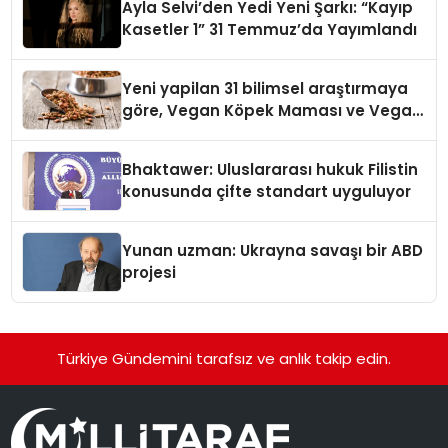
Ayla Selvi’den Yedi Yeni Şarkı: “Kayıp
Kasetler 1” 31 Temmuz’da Yayımlandı
Yeni yapilan 31 bilimsel araştırmaya
göre, Vegan Köpek Maması ve Vegan
Kedi Mamasının İyi Sindirildiğini
Ortaya Koydu
Bhaktawer: Uluslararası hukuk Filistin
konusunda çifte standart uyguluyor
Yunan uzman: Ukrayna savaşı bir ABD
projesi
Türkiye Gündemini tarafsız ve anlık takip edin.