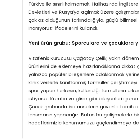
Türkiye ile sınırlı kalmamak. Halihazırda İngilter
Devletleri ve Rusya’ya açılmak üzere çalışmalar
çok az olduğunun farkındalığıyla, güçlü bilimse
inanıyoruz” ifadelerini kullandı.
Yeni
ü
r
ü
n grubu: Sporculara ve
ç
ocuklara y
Vitafenix Kurucusu Çağatay Çelik, yakın dönem
ürünlerini de eklemeye hazırlandıklarına dikkat
yalnızca popüler bileşenlere odaklanmak yerin
klinik verilerle kanıtlanmış formüller geliştir
spor yapan herkesin, kullandığı formüllerin arka
istiyoruz. Kreatin ve glisin gibi bileşenleri içe
Çocuk grubunda ise annelerin güvenle tercih e
lansmanın yapacağız. Bütün bu gelişmelerle bir
hedeflerimizle konumumuzu güçlendirmeye de