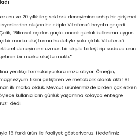
lad
ı
zunu ve 20 yıllık ilaç sektörü deneyimine sahip bir girişimci
isyenlerden oluşan bir ekiple Vitafenix’i hayata geçirdi.
elik, “Bilimsel açıdan güçlü, ancak günlük kullanıma uygun
çi bir marka oluşturma hedefiyle yola çıktık. Vitafenix’i
ektörel deneyimimi uzman bir ekiple birleştirip sadece ürün
ı getiren bir marka oluşturmaktı.”
na yenilikçi formülasyonlara imza atıyor. Örneğin,
magnezyum fikrini geliştiren ve metabolik olarak aktif B1
anan ilk marka olduk. Mevcut ürünlerimizde birden çok etken
böylece kullanıcıların günlük yaşamına kolayca entegre
ruz” dedi.
la 15 farklı ürün ile faaliyet gösteriyoruz. Hedefimiz