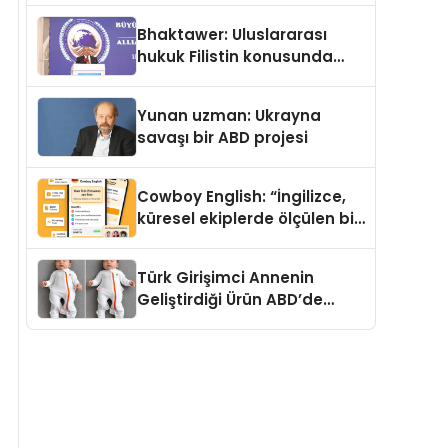
Kedi Mamasının İyi
Bhaktawer: Uluslararası
Sindirildiğini Ortaya Koydu
hukuk Filistin konusunda
çifte standart uyguluyor
Yunan uzman: Ukrayna
savaşı bir ABD projesi
Cowboy English: “İngilizce,
küresel ekiplerde ölçülen bir
iş yetkinliğine dönüşüyor”
Türk Girişimci Annenin
Geliştirdiği Ürün ABD’de
Bebeklerde Güvenli Uyku
Standardına Yeni Bir Bakış
Açısı Getiriyor.