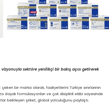
e vizyonuyla sekt
ö
re yenilik
ç
i bir bak
ış
a
çı
s
ı
getirerek
t çeken bir marka olarak, faaliyetlerini Türkiye sınırlarının
a dayalı formülasyonları ve çok disiplinli ekibi sayesinde
ar belirleyen şirket, global yolculuğunu paylaştı.