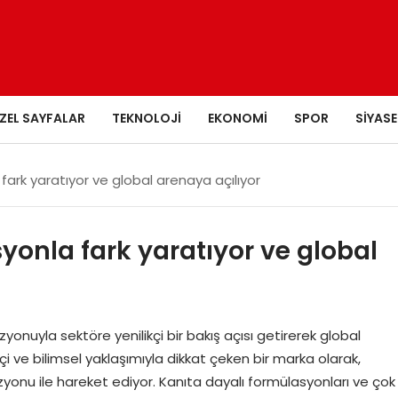
ZEL SAYFALAR
TEKNOLOJI
EKONOMI
SPOR
SIYASE
 fark yaratıyor ve global arenaya açılıyor
syonla fark yaratıyor ve global
izyonuyla sektöre yenilikçi bir bakış açısı getirerek global
i ve bilimsel yaklaşımıyla dikkat çeken bir marka olarak,
vizyonu ile hareket ediyor. Kanıta dayalı formülasyonları ve çok