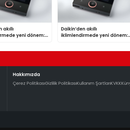
 akıllı
Daikin’den akıllı
dirmede yeni dönem:
iklimlendirmede yeni dönem:
lus Türkiye’de
Madoka Plus Türkiye’de
Hakkımızda
Çerez Politikası
Gizlilik Politikası
Kullanım Şartları
KVKK
Kün