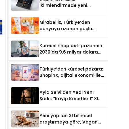
iklimlendirmede yeni
dönem: Madoka Plus
Türkiye’de
Mirabellix, Türkiye’den
dünyaya uzanan güçlü
büyümesini sürdürüyor
Küresel rinoplasti pazarının
2030’da 9,6 milyar dolara
ulaşması bekleniyor
Türkiye’den küresel pazara:
ShopinX, dijital ekonomi ile
gerçek dünya alışverişini bir
araya getirmeyi hedefliyor
Ayla Selvi’den Yedi Yeni
Şarkı: “Kayıp Kasetler 1” 31
Temmuz’da Yayımlandı
Yeni yapilan 31 bilimsel
araştırmaya göre, Vegan
Köpek Maması ve Vegan