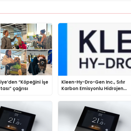
iye’den “Köpeğini İşe
Kleen-Hy-Dro-Gen Inc., Sıfır
tası” çağrısı
Karbon Emisyonlu Hidrojen
Isıtma Teknolojisinde ISO ve
TSSA Düzenleyici Onaylarını
Aldı