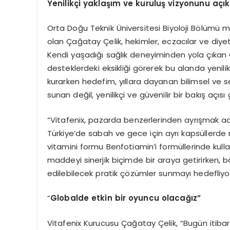
Yenilik
ç
i yakla
şı
m ve kurulu
ş
vizyonunu a
çı
k
Orta Doğu Teknik Üniversitesi Biyoloji Bölümü me
olan Çağatay Çelik, hekimler, eczacılar ve diyet
Kendi yaşadığı sağlık deneyiminden yola çıkan Ç
desteklerdeki eksikliği görerek bu alanda yenilik
kurarken hedefim, yıllara dayanan bilimsel ve s
sunan değil, yenilikçi ve güvenilir bir bakış açıs
“Vitafenix, pazarda benzerlerinden ayrışmak adı
Türkiye’de sabah ve gece için ayrı kapsüllerde 
vitamini formu Benfotiamin’i formüllerinde kull
maddeyi sinerjik biçimde bir araya getirirken, 
edilebilecek pratik çözümler sunmayı hedefliyo
“
Globalde etkin bir oyuncu olaca
ğı
z
”
Vitafenix Kurucusu Çağatay Çelik, “Bugün itibarıy