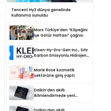
Tencent Hy3 dünya genelinde
kullanıma sunuldu
Mars Türkiye’den “Köpeğini
İşe Götür Haftası” çağrısı
Kleen-Hy-Dro-Gen Inc., Sıfır
Karbon Emisyonlu Hidrojen
Isıtma Teknolojisinde ISO ve
TSSA Düzenleyici Onaylarını
Marie Rose kozmetik
Aldı
sektörüne giriş yaptı
Daikin’den akıllı
iklimlendirmede yeni
dönem: Madoka Plus
Türkiye’de
Daikin’den akıllı