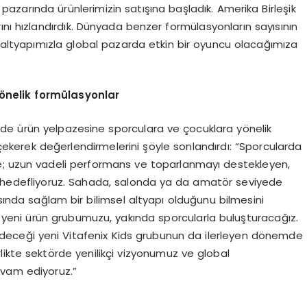
e pazarında ürünlerimizin satışına başladık. Amerika Birleşik
ını hızlandırdık. Dünyada benzer formülasyonların sayısının
l altyapımızla global pazarda etkin bir oyuncu olacağımıza
ö
nelik form
ü
lasyonlar
de ürün yelpazesine sporculara ve çocuklara yönelik
 çekerek değerlendirmelerini şöyle sonlandırdı: “Sporcularda
e; uzun vadeli performans ve toparlanmayı destekleyen,
meyi hedefliyoruz. Sahada, salonda ya da amatör seviyede
sında sağlam bir bilimsel altyapı olduğunu bilmesini
ren yeni ürün grubumuzu, yakında sporcularla buluşturacağız.
deceği yeni Vitafenix Kids grubunun da ilerleyen dönemde
likte sektörde yenilikçi vizyonumuz ve global
vam ediyoruz.”