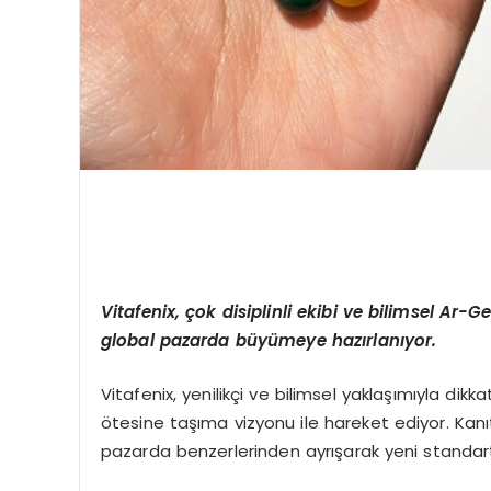
Vitafenix,
ç
ok disiplinli ekibi ve bilimsel Ar-G
global pazarda b
ü
y
ü
meye haz
ı
rlan
ı
yor.
Vitafenix, yenilikçi ve bilimsel yaklaşımıyla dikka
ötesine taşıma vizyonu ile hareket ediyor. Kanıt
pazarda benzerlerinden ayrışarak yeni standartl