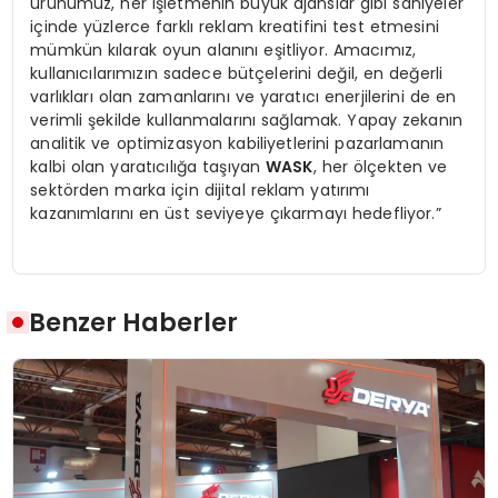
ürünümüz, her işletmenin büyük ajanslar gibi saniyeler
içinde yüzlerce farklı reklam kreatifini test etmesini
mümkün kılarak oyun alanını eşitliyor. Amacımız,
kullanıcılarımızın sadece bütçelerini değil, en değerli
varlıkları olan zamanlarını ve yaratıcı enerjilerini de en
verimli şekilde kullanmalarını sağlamak. Yapay zekanın
analitik ve optimizasyon kabiliyetlerini pazarlamanın
kalbi olan yaratıcılığa taşıyan
W
ASK
, her ölçekten ve
sektörden marka için dijital reklam yatırımı
kazanımlarını en üst seviyeye çıkarmayı hedefliyor.”
Benzer Haberler