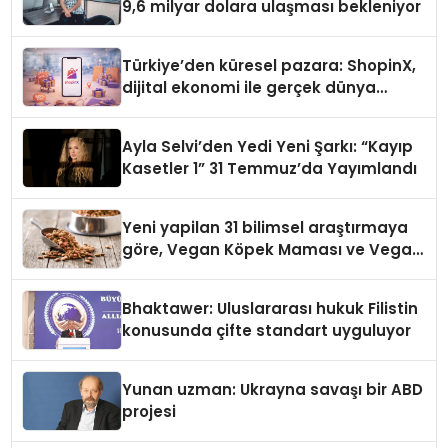
9,6 milyar dolara ulaşması bekleniyor
Türkiye’den küresel pazara: ShopinX,
dijital ekonomi ile gerçek dünya
alışverişini bir araya getirmeyi
hedefliyor
Ayla Selvi’den Yedi Yeni Şarkı: “Kayıp
Kasetler 1” 31 Temmuz’da Yayımlandı
Yeni yapilan 31 bilimsel araştırmaya
göre, Vegan Köpek Maması ve Vegan
Kedi Mamasının İyi Sindirildiğini
Ortaya Koydu
Bhaktawer: Uluslararası hukuk Filistin
konusunda çifte standart uyguluyor
Yunan uzman: Ukrayna savaşı bir ABD
projesi