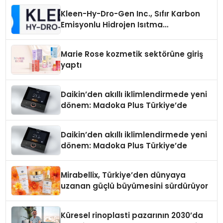
Kleen-Hy-Dro-Gen Inc., Sıfır Karbon
Emisyonlu Hidrojen Isıtma
Teknolojisinde ISO ve TSSA
Düzenleyici Onaylarını Aldı
Marie Rose kozmetik sektörüne giriş
yaptı
Daikin’den akıllı iklimlendirmede yeni
dönem: Madoka Plus Türkiye’de
Daikin’den akıllı iklimlendirmede yeni
dönem: Madoka Plus Türkiye’de
Mirabellix, Türkiye’den dünyaya
uzanan güçlü büyümesini sürdürüyor
Küresel rinoplasti pazarının 2030’da