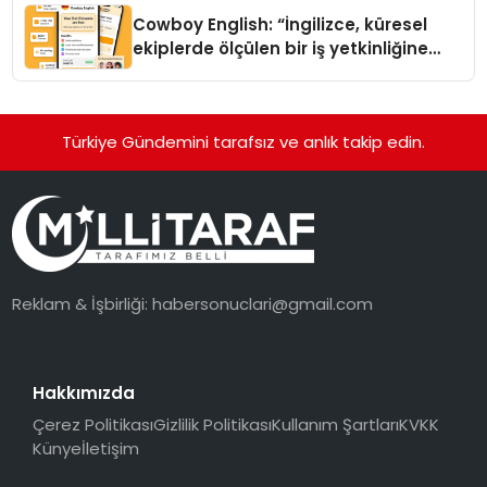
Cowboy English: “İngilizce, küresel
ekiplerde ölçülen bir iş yetkinliğine
dönüşüyor”
Türkiye Gündemini tarafsız ve anlık takip edin.
Reklam & İşbirliği:
habersonuclari@gmail.com
Hakkımızda
Çerez Politikası
Gizlilik Politikası
Kullanım Şartları
KVKK
Künye
İletişim