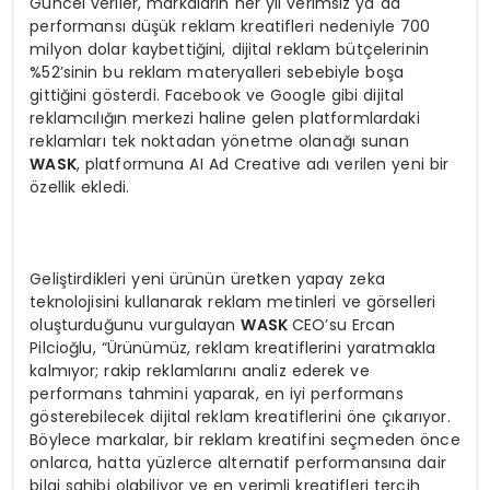
Güncel veriler, markaların her yıl verimsiz ya da
performansı düşük reklam kreatifleri nedeniyle 700
milyon dolar kaybettiğini, dijital reklam bütçelerinin
%52’sinin bu reklam materyalleri sebebiyle boşa
gittiğini gösterdi. Facebook ve Google gibi dijital
reklamcılığın merkezi haline gelen platformlardaki
reklamları tek noktadan yönetme olanağı sunan
W
ASK
, platformuna AI Ad Creative adı verilen yeni bir
özellik ekledi.
Geliştirdikleri yeni ürünün üretken yapay zeka
teknolojisini kullanarak reklam metinleri ve görselleri
oluşturduğunu vurgulayan
W
ASK
CEO’su Ercan
Pilcioğlu, “Ürünümüz, reklam kreatiflerini yaratmakla
kalmıyor; rakip reklamlarını analiz ederek ve
performans tahmini yaparak, en iyi performans
gösterebilecek dijital reklam kreatiflerini öne çıkarıyor.
Böylece markalar, bir reklam kreatifini seçmeden önce
onlarca, hatta yüzlerce alternatif performansına dair
bilgi sahibi olabiliyor ve en verimli kreatifleri tercih