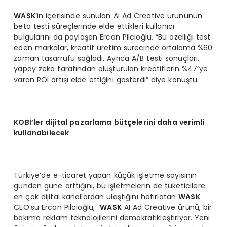
WASK
‘in içerisinde sunulan AI Ad Creative ürününün
beta testi süreçlerinde elde ettikleri kullanıcı
bulgularını da paylaşan Ercan Pilcioğlu, “Bu özelliği test
eden markalar, kreatif üretim sürecinde ortalama %60
zaman tasarrufu sağladı. Ayrıca A/B testi sonuçları,
yapay zeka tarafından oluşturulan kreatiflerin %47’ye
varan ROI artışı elde ettiğini gösterdi” diye konuştu.
KOB
İ’ler dijital pazarlama bütçelerini daha verimli
kullanabilecek
Türkiye’de e-ticaret yapan küçük işletme sayısının
günden güne arttığını, bu işletmelerin de tüketicilere
en çok dijital kanallardan ulaştığını hatırlatan
W
ASK
CEO’su Ercan Pilcioğlu, “
W
ASK
AI Ad Creative ürünü, bir
bakıma reklam teknolojilerini demokratikleştiriyor. Yeni