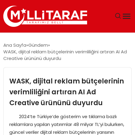
GÜNDEM
Ana Sayfa
Gündem
WASK, dijital reklam bütçelerinin verimliliğini artıran AI Ad
ÖZEL SAYFALAR
Creative ürününü duyurdu
TEKNOLOJI
WASK, dijital reklam bütçelerinin
EKONOMI
verimliliğini artıran AI Ad
Creative ürününü duyurdu
SPOR
2024’te Türkiye’de gösterim ve tıklama bazlı
SIYASET
reklamlara yapılan yatırımlar 48 milyar TL’yi bulurken,
güncel veriler dijital reklam bütçelerinin yarısının
MAGAZIN