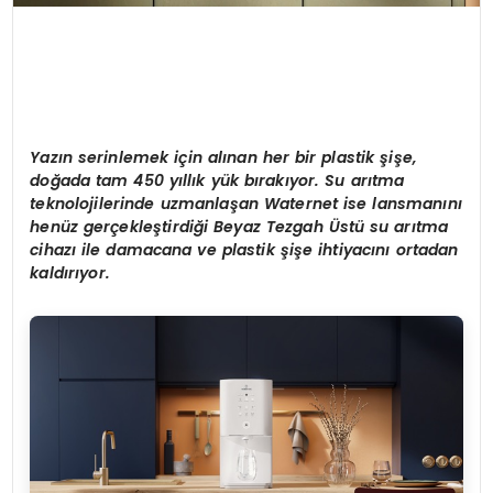
Yazın serinlemek iç
in al
ınan
her
bir plastik şiş
e,
do
ğada tam 450 yıllık
y
ük bırakıyor. S
u ar
ıtma
teknolojilerinde uzmanlaşan Waternet ise lansmanını
hen
üz gerçekleştirdiği Beyaz Tezgah
Ü
stü
su ar
ıtma
cihazı ile damacana ve plastik şişe ihtiyacını ortadan
kaldırıyor.