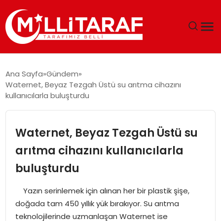
GÜNDEM
Ana Sayfa
Gündem
Waternet, Beyaz Tezgah Üstü su arıtma cihazını
ÖZEL SAYFALAR
kullanıcılarla buluşturdu
TEKNOLOJI
Waternet, Beyaz Tezgah Üstü su
EKONOMI
arıtma cihazını kullanıcılarla
buluşturdu
SPOR
Yazın serinlemek için alınan her bir plastik şişe,
SIYASET
doğada tam 450 yıllık yük bırakıyor. Su arıtma
teknolojilerinde uzmanlaşan Waternet ise
MAGAZIN