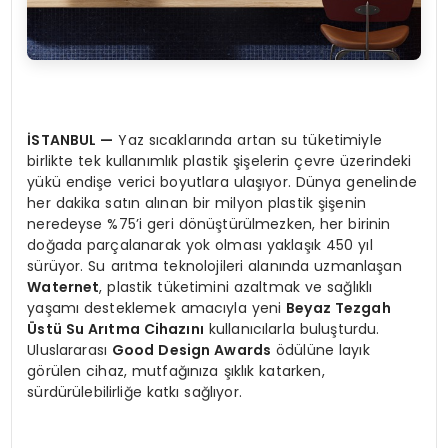
İSTANBUL
—
Yaz sıcaklarında artan su tüketimiyle
birlikte tek kullanımlık plastik şişelerin çevre üzerindeki
yükü endişe verici boyutlara ulaşıyor. Dünya genelinde
her dakika satın alınan bir milyon plastik şişenin
neredeyse %75’i geri dönüştürülmezken, her birinin
doğada parçalanarak yok olması yaklaşık 450 yıl
sürüyor. Su arıtma teknolojileri alanında uzmanlaşan
Waternet
, plastik tüketimini azaltmak ve sağlıklı
yaşamı desteklemek amacıyla yeni
Beyaz Tezgah
Ü
stü Su Arıtma Cihazını
kullanıcılarla buluşturdu.
Uluslararası
Good Design Awards
ödülüne layık
görülen cihaz, mutfağınıza şıklık katarken,
sürdürülebilirliğe katkı sağlıyor.