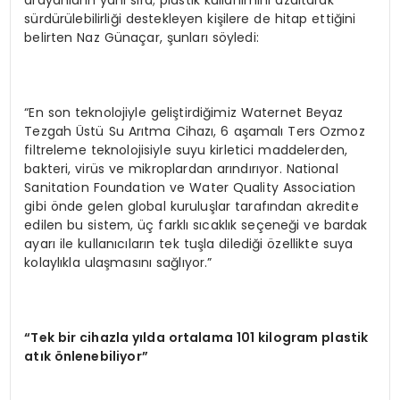
arayanların yanı sıra; plastik kullanımını azaltarak
sürdürülebilirliği destekleyen kişilere de hitap ettiğini
belirten Naz Günaçar, şunları söyledi:
“En son teknolojiyle geliştirdiğimiz Waternet Beyaz
Tezgah Üstü Su Arıtma Cihazı, 6 aşamalı Ters Ozmoz
filtreleme teknolojisiyle suyu kirletici maddelerden,
bakteri, virüs ve mikroplardan arındırıyor. National
Sanitation Foundation ve Water Quality Association
gibi önde gelen global kuruluşlar tarafından akredite
edilen bu sistem, üç farklı sıcaklık seçeneği ve bardak
ayarı ile kullanıcıların tek tuşla dilediği özellikte suya
kolaylıkla ulaşmasını sağlıyor.”
“Tek bir cihazla yılda ortalama 101 kilogram plastik
atık önlenebiliyor”