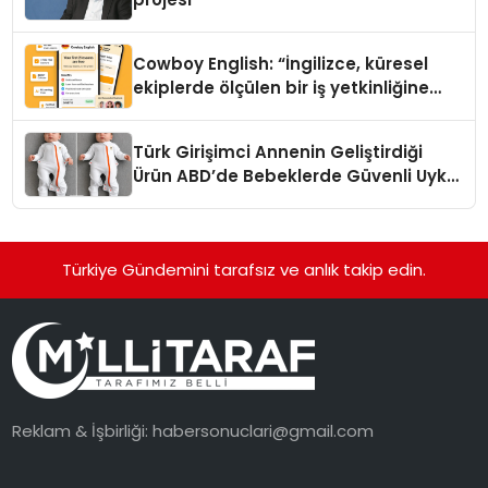
Cowboy English: “İngilizce, küresel
ekiplerde ölçülen bir iş yetkinliğine
dönüşüyor”
Türk Girişimci Annenin Geliştirdiği
Ürün ABD’de Bebeklerde Güvenli Uyku
Standardına Yeni Bir Bakış Açısı
Getiriyor.
Türkiye Gündemini tarafsız ve anlık takip edin.
Reklam & İşbirliği:
habersonuclari@gmail.com