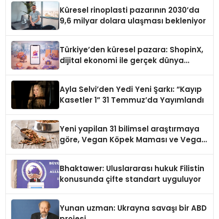
Küresel rinoplasti pazarının 2030’da
9,6 milyar dolara ulaşması bekleniyor
Türkiye’den küresel pazara: ShopinX,
dijital ekonomi ile gerçek dünya
alışverişini bir araya getirmeyi
hedefliyor
Ayla Selvi’den Yedi Yeni Şarkı: “Kayıp
Kasetler 1” 31 Temmuz’da Yayımlandı
Yeni yapilan 31 bilimsel araştırmaya
göre, Vegan Köpek Maması ve Vegan
Kedi Mamasının İyi Sindirildiğini
Ortaya Koydu
Bhaktawer: Uluslararası hukuk Filistin
konusunda çifte standart uyguluyor
Yunan uzman: Ukrayna savaşı bir ABD
projesi