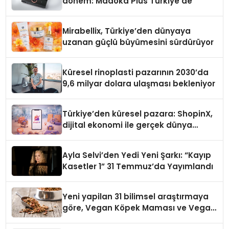
dönem: Madoka Plus Türkiye’de
Mirabellix, Türkiye’den dünyaya
uzanan güçlü büyümesini sürdürüyor
Küresel rinoplasti pazarının 2030’da
9,6 milyar dolara ulaşması bekleniyor
Türkiye’den küresel pazara: ShopinX,
dijital ekonomi ile gerçek dünya
alışverişini bir araya getirmeyi
hedefliyor
Ayla Selvi’den Yedi Yeni Şarkı: “Kayıp
Kasetler 1” 31 Temmuz’da Yayımlandı
Yeni yapilan 31 bilimsel araştırmaya
göre, Vegan Köpek Maması ve Vegan
Kedi Mamasının İyi Sindirildiğini