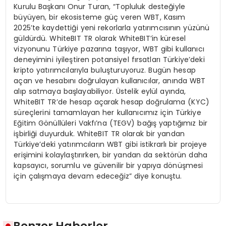
Kurulu Başkanı Onur Turan, “Topluluk desteğiyle
büyüyen, bir ekosisteme güç veren WBT, Kasım
2025’te kaydettiği yeni rekorlarla yatırımcısının yüzünü
güldürdü. WhiteBIT TR olarak WhiteBIT’in küresel
vizyonunu Türkiye pazarına taşıyor, WBT gibi kullanıcı
deneyimini iyileştiren potansiyel fırsatları Türkiye’deki
kripto yatırımcılarıyla buluşturuyoruz. Bugün hesap
açan ve hesabını doğrulayan kullanıcılar, anında WBT
alıp satmaya başlayabiliyor. Üstelik eylül ayında,
WhiteBIT TR’de hesap açarak hesap doğrulama (KYC)
süreçlerini tamamlayan her kullanıcımız için Türkiye
Eğitim Gönüllüleri Vakfı’na (TEGV) bağış yaptığımız bir
işbirliği duyurduk. WhiteBIT TR olarak bir yandan
Türkiye’deki yatırımcıların WBT gibi istikrarlı bir projeye
erişimini kolaylaştırırken, bir yandan da sektörün daha
kapsayıcı, sorumlu ve güvenilir bir yapıya dönüşmesi
için çalışmaya devam edeceğiz” diye konuştu.
Benzer Haberler