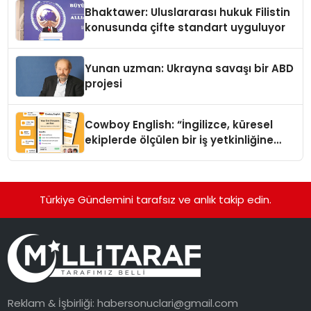
Ortaya Koydu
Bhaktawer: Uluslararası hukuk Filistin
konusunda çifte standart uyguluyor
Yunan uzman: Ukrayna savaşı bir ABD
projesi
Cowboy English: “İngilizce, küresel
ekiplerde ölçülen bir iş yetkinliğine
dönüşüyor”
Türkiye Gündemini tarafsız ve anlık takip edin.
Reklam & İşbirliği:
habersonuclari@gmail.com