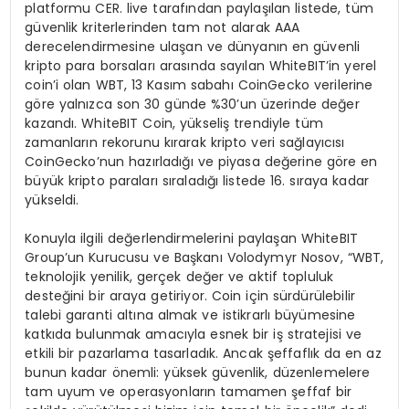
platformu CER. live tarafından paylaşılan listede, tüm
güvenlik kriterlerinden tam not alarak AAA
derecelendirmesine ulaşan ve dünyanın en güvenli
kripto para borsaları arasında sayılan WhiteBIT’in yerel
coin’i olan WBT, 13 Kasım sabahı CoinGecko verilerine
göre yalnızca son 30 günde %30’un üzerinde değer
kazandı. WhiteBIT Coin, yükseliş trendiyle tüm
zamanların rekorunu kırarak kripto veri sağlayıcısı
CoinGecko’nun hazırladığı ve piyasa değerine göre en
büyük kripto paraları sıraladığı listede 16. sıraya kadar
yükseldi.
Konuyla ilgili değerlendirmelerini paylaşan WhiteBIT
Group’un Kurucusu ve Başkanı Volodymyr Nosov, “WBT,
teknolojik yenilik, gerçek değer ve aktif topluluk
desteğini bir araya getiriyor. Coin için sürdürülebilir
talebi garanti altına almak ve istikrarlı büyümesine
katkıda bulunmak amacıyla esnek bir iş stratejisi ve
etkili bir pazarlama tasarladık. Ancak şeffaflık da en az
bunun kadar önemli: yüksek güvenlik, düzenlemelere
tam uyum ve operasyonların tamamen şeffaf bir