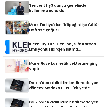
Tencent Hy3 dünya genelinde
kullanıma sunuldu
Mars Türkiye’den “Köpeğini İşe Götür
Haftası” çağrısı
Kleen-Hy-Dro-Gen Inc., Sıfır Karbon
Emisyonlu Hidrojen Isıtma
Teknolojisinde ISO ve TSSA
Düzenleyici Onaylarını Aldı
Marie Rose kozmetik sektörüne giriş
yaptı
Daikin’den akıllı iklimlendirmede yeni
dönem: Madoka Plus Türkiye’de
Daikin’den akıllı iklimlendirmede yeni