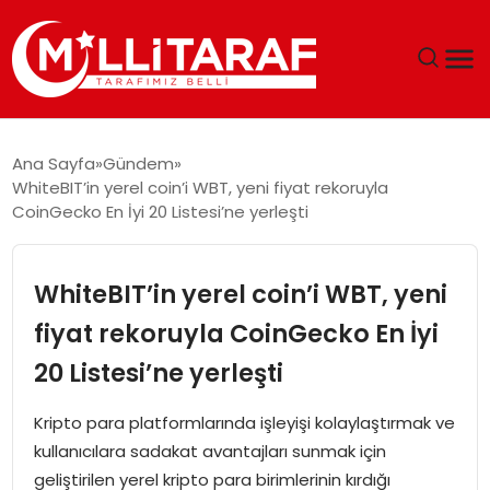
GÜNDEM
Ana Sayfa
Gündem
WhiteBIT’in yerel coin’i WBT, yeni fiyat rekoruyla
ÖZEL SAYFALAR
CoinGecko En İyi 20 Listesi’ne yerleşti
TEKNOLOJI
WhiteBIT’in yerel coin’i WBT, yeni
EKONOMI
fiyat rekoruyla CoinGecko En İyi
20 Listesi’ne yerleşti
SPOR
Kripto para platformlarında işleyişi kolaylaştırmak ve
SIYASET
kullanıcılara sadakat avantajları sunmak için
geliştirilen yerel kripto para birimlerinin kırdığı
MAGAZIN