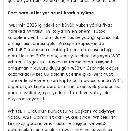
şekilde yürütülmesi bizim için temel bir öncelik” dedi.
Sert hareketler yerine istikrarlı büyüme
WBT’nin 2025 içindeki en büyük yukarı yönlü fiyat
hareketi, WhiteBIT’in İtalya’nın en önemli futbol
kulüplerinden biri olan Juventus ile yaptığı sponsorluk
anlaşması sonrası geldi. Anlaşma kapsamında
WhiteBIT, kulübün resmi kripto para borsası ortağı
oldu. Haziran 2025’e güçlü bir yükselişle başlayan WBT,
WhiteBIT logosunu Juventus formalarına taşıyan bu
anlaşmanın duyurulduğu gün %30’un üzerinde değer
kazanarak ilk kez 50 doların üzerine çıktı. Sert fiyat
hareketleriyle öne çıkan kripto para piyasalarında WBT,
diğer birçok kripto para biriminin aksine, ilk günden bu
yana büyük düşüşler yerine istikrarlı ve yatay bir
büyüme kaydetti.
WhiteBIT Group’un Kurucusu ve Başkanı Volodymyr
Nosov, WBT Coin’in istikrarlı yükselişinde, WhiteBIT’in
teknoloji gücünü zincir üstüne taşıyan ve web3
geliştiricileri için düşük maliyetli, hızlı ve güvenli bir