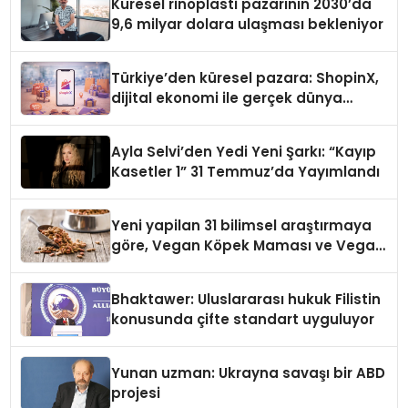
Küresel rinoplasti pazarının 2030’da
9,6 milyar dolara ulaşması bekleniyor
Türkiye’den küresel pazara: ShopinX,
dijital ekonomi ile gerçek dünya
alışverişini bir araya getirmeyi
hedefliyor
Ayla Selvi’den Yedi Yeni Şarkı: “Kayıp
Kasetler 1” 31 Temmuz’da Yayımlandı
Yeni yapilan 31 bilimsel araştırmaya
göre, Vegan Köpek Maması ve Vegan
Kedi Mamasının İyi Sindirildiğini
Ortaya Koydu
Bhaktawer: Uluslararası hukuk Filistin
konusunda çifte standart uyguluyor
Yunan uzman: Ukrayna savaşı bir ABD
projesi