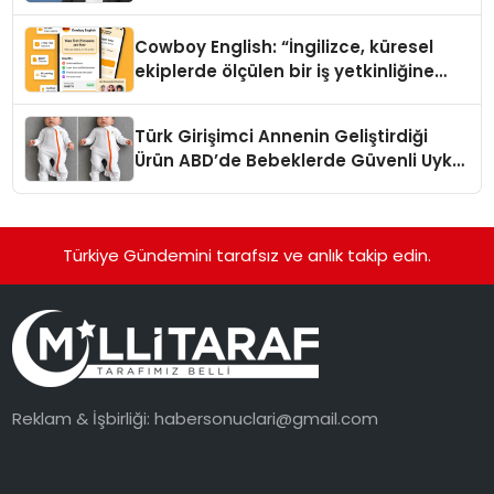
Cowboy English: “İngilizce, küresel
ekiplerde ölçülen bir iş yetkinliğine
dönüşüyor”
Türk Girişimci Annenin Geliştirdiği
Ürün ABD’de Bebeklerde Güvenli Uyku
Standardına Yeni Bir Bakış Açısı
Getiriyor.
Türkiye Gündemini tarafsız ve anlık takip edin.
Reklam & İşbirliği:
habersonuclari@gmail.com