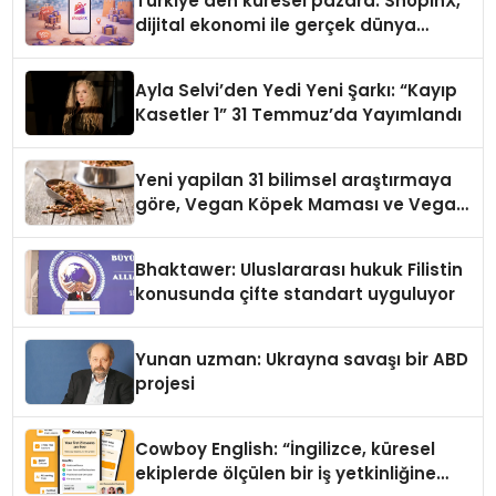
Türkiye’den küresel pazara: ShopinX,
dijital ekonomi ile gerçek dünya
alışverişini bir araya getirmeyi
hedefliyor
Ayla Selvi’den Yedi Yeni Şarkı: “Kayıp
Kasetler 1” 31 Temmuz’da Yayımlandı
Yeni yapilan 31 bilimsel araştırmaya
göre, Vegan Köpek Maması ve Vegan
Kedi Mamasının İyi Sindirildiğini
Ortaya Koydu
Bhaktawer: Uluslararası hukuk Filistin
konusunda çifte standart uyguluyor
Yunan uzman: Ukrayna savaşı bir ABD
projesi
Cowboy English: “İngilizce, küresel
ekiplerde ölçülen bir iş yetkinliğine