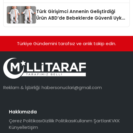
dönüşüyor”
Türk Girişimci Annenin Geliştirdiği
Ürün ABD’de Bebeklerde Güvenli Uyku
Standardına Yeni Bir Bakış Açısı
Getiriyor.
Türkiye Gündemini tarafsız ve anlık takip edin.
Reklam & İşbirliği:
habersonuclari@gmail.com
Hakkımızda
Çerez Politikası
Gizlilik Politikası
Kullanım Şartları
KVKK
Künye
İletişim