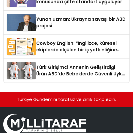
konusunda çifte standart uyguluyor
Yunan uzman: Ukrayna savaşı bir ABD
projesi
Cowboy English: “İngilizce, küresel
ekiplerde ölçülen bir iş yetkinliğine
dönüşüyor”
Türk Girişimci Annenin Geliştirdiği
Ürün ABD’de Bebeklerde Güvenli Uyku
Standardına Yeni Bir Bakış Açısı
Getiriyor.
Türkiye Gündemini tarafsız ve anlık takip edin.