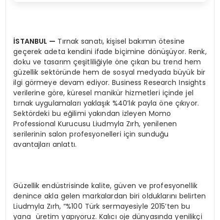
İSTANBUL
—
Tırnak sanatı, kişisel bakımın ötesine
geçerek adeta kendini ifade biçimine dönüşüyor. Renk,
doku ve tasarım çeşitliliğiyle öne çıkan bu trend hem
güzellik sektöründe hem de sosyal medyada büyük bir
ilgi görmeye devam ediyor. Business Research Insights
verilerine göre, küresel manikür hizmetleri içinde jel
tırnak uygulamaları yaklaşık %40’lık payla öne çıkıyor.
Sektördeki bu eğilimi yakından izleyen Momo
Professional Kurucusu Liudmyla Zırh, yenilenen
serilerinin salon profesyonelleri için sunduğu
avantajları anlattı.
Güzellik endüstrisinde kalite, güven ve profesyonellik
denince akla gelen markalardan biri olduklarını belirten
Liudmyla Zırh, “%100 Türk sermayesiyle 2015’ten bu
yana üretim yapıyoruz. Kalıcı oje dünyasında yenilikçi