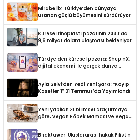
Mirabellix, Türkiye’den dünyaya
uzanan güçlü büyümesini sürdürüyor
Küresel rinoplasti pazarının 2030’da
9,6 milyar dolara ulaşması bekleniyor
Türkiye’den küresel pazara: ShopinX,
dijital ekonomi ile gerçek dünya
alışverişini bir araya getirmeyi
hedefliyor
Ayla Selvi’den Yedi Yeni Şarkı: “Kayıp
Kasetler 1” 31 Temmuz’da Yayımlandı
Yeni yapilan 31 bilimsel araştırmaya
göre, Vegan Köpek Maması ve Vegan
Kedi Mamasının İyi Sindirildiğini
Ortaya Koydu
Bhaktawer: Uluslararası hukuk Filistin