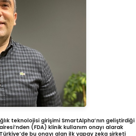
k teknolojisi girişimi SmartAlpha’nın geliştirdiği
airesi’nden (FDA) klinik kullanım onayı alarak
Türkiye’de bu onayı alan ilk yapay zeka şirketi