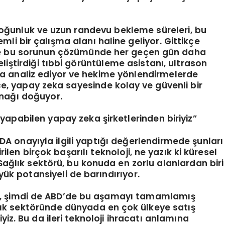
unluk ve uzun randevu bekleme süreleri, bu
li bir çalışma alanı haline geliyor. Gittikçe
 de bu sorunun çözümünde her geçen gün daha
iştirdiği tıbbi görüntüleme asistanı, ultrason
 analiz ediyor ve hekime yönlendirmelerde
ce, yapay zeka sayesinde kolay ve güvenli bir
nağı doğuyor.
 yapabilen yapay zeka şirketlerinden biriyiz”
A onayıyla ilgili yaptığı değerlendirmede şunları
ilen birçok başarılı teknoloji, ne yazık ki küresel
Sağlık sektörü, bu konuda en zorlu alanlardan biri
ük potansiyeli de barındırıyor.
a, şimdi de ABD’de bu aşamayı tamamlamış
ık sektöründe dünyada en çok ülkeye satış
yiz. Bu da ileri teknoloji ihracatı anlamına