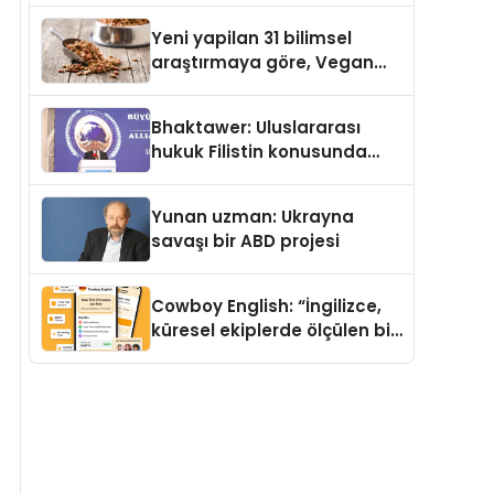
Yeni yapilan 31 bilimsel
araştırmaya göre, Vegan
Köpek Maması ve Vegan
Kedi Mamasının İyi
Bhaktawer: Uluslararası
Sindirildiğini Ortaya Koydu
hukuk Filistin konusunda
çifte standart uyguluyor
Yunan uzman: Ukrayna
savaşı bir ABD projesi
Cowboy English: “İngilizce,
küresel ekiplerde ölçülen bir
iş yetkinliğine dönüşüyor”