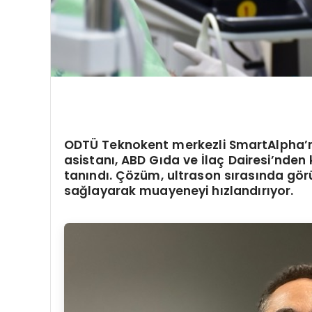
ODTÜ Teknokent merkezli SmartAlpha
’
asistanı, ABD Gıda ve İlaç Dairesi
’
nden k
tanındı. Çözü
m, ultrason s
ırasında g
ö
r
sağlayarak muayeneyi hızlandırıyor.