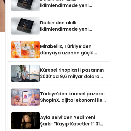
iklimlendirmede yeni
dönem: Madoka Plus
Türkiye’de
Daikin’den akıllı
iklimlendirmede yeni
dönem: Madoka Plus
Türkiye’de
Mirabellix, Türkiye’den
dünyaya uzanan güçlü
büyümesini sürdürüyor
Küresel rinoplasti pazarının
2030’da 9,6 milyar dolara
ulaşması bekleniyor
Türkiye’den küresel pazara:
ShopinX, dijital ekonomi ile
gerçek dünya alışverişini bir
araya getirmeyi hedefliyor
Ayla Selvi’den Yedi Yeni
Şarkı: “Kayıp Kasetler 1” 31
Temmuz’da Yayımlandı