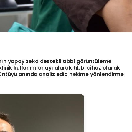
nın yapay zeka destekli tıbbi g
ö
rüntüleme
linik kullanım onayı alarak tıbbi cihaz olarak
üntüyü anında analiz edip hekime y
ö
nlendirme