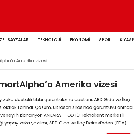
ZEL SAYFALAR
TEKNOLOJI
EKONOMI
SPOR
SIYASE
Alpha’a Amerika vizesi
 SmartAlpha’a Amerika vizesi
eka destekli tıbbi görüntüleme asistanı, ABD Gıda ve İlaç
ihaz olarak tanındı. Çözüm, ultrason sırasında görüntüyü anında
yeneyi hızlandırıyor. ANKARA — ODTÜ Teknokent merkezli
diği yapay zeka yazılımı, ABD Gıda ve İlaç Dairesi’nden (FDA)…