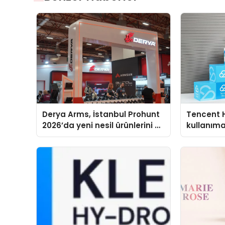
Derya Arms, İstanbul Prohunt
Tencent 
2026’da yeni nesil ürünlerini ve
kullanım
global marka vizyonunu
sergiledi