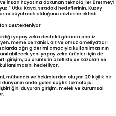
a ve insan hayatına dokunan teknolojiler üretmeyi
uz.” Utku Kaya, sıradaki hedeflerinin, Kuzey
rını büyütmek olduğunu sözlerine ekledi.
dan destekleniyor
tirdiği yapay zeka destekli görüntü analiz
aryen, meme cerrahisi, diz ve omuz ameliyatları
amalarda ağrı giderimi amacıyla kullanılmasının
nılabilecek yeni yapay zeka ürünleri için de
 girişim, bu ürünlerin özellikle ev kazaları ve
ullanılmasını hedefliyor.
imi, mühendis ve hekimlerden oluşan 20 kişilik bir
ıl dünyanın önde gelen sağlık teknolojisi
işbirliğini duyuran girişim, melek ve kurumsal
r.