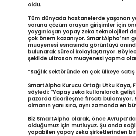
oldu.
Tüm dünyada hastanelerde yaşanan yoğ
soruna çözüm arayan girişimler için önem
yaygınlaşan yapay zeka teknolojileri
çok önem kazanıyor. SmartAlpha’nın gel
muayenesi esnasında görüntüyü anında
bulunarak süreci kolaylaştırıyor. Böyle
şekilde ultrason muayenesi yapma ola
“Sağlık sekt
ö
rü
nde en
ç
ok
ülkeye satış
SmartAlpha Kurucu Ortağı Utku Kaya, FD
söyledi: “Yapay zeka kullanılarak geliştir
pazarda ticarileşme fırsatı bulamıyor. 
olmanın yanı sıra, aynı zamanda en büy
Biz SmartAlpha olarak, önce Avrupa’d
olduğumuz için mutluyuz. Şu anda sağl
yapabilen yapay zeka şirketlerinden biri