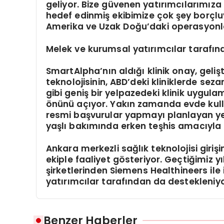
geliyor. Bize güvenen yatırımcılarımız
hedef edinmiş ekibimize çok şey borçluy
Amerika ve Uzak Doğu’daki operasyonla
Melek ve kurumsal yatırımcılar tarafın
SmartAlpha’nın aldığı klinik onay, geliş
teknolojisinin, ABD’deki kliniklerde sez
gibi geniş bir yelpazedeki klinik uygul
önünü açıyor. Yakın zamanda evde kulla
resmi başvurular yapmayı planlayan yerli
yaşlı bakımında erken teşhis amacıyla k
Ankara merkezli sağlık teknolojisi giriş
ekiple faaliyet gösteriyor. Geçtiğimiz y
şirketlerinden Siemens Healthineers ile 
yatırımcılar tarafından da destekleniyo
Benzer Haberler