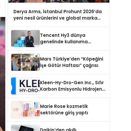
Derya Arms, İstanbul Prohunt 2026’da
yeni nesil ürünlerini ve global marka
vizyonunu sergiledi
Tencent Hy3 dünya
genelinde kullanıma
sunuldu
Mars Türkiye’den “Köpeğini
İşe Götür Haftası” çağrısı
Kleen-Hy-Dro-Gen Inc., Sıfır
Karbon Emisyonlu Hidrojen
Isıtma Teknolojisinde ISO ve
TSSA Düzenleyici Onaylarını
Marie Rose kozmetik
Aldı
sektörüne giriş yaptı
Daikin’den akıllı