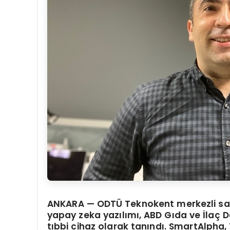
ANKARA —
ODTÜ Teknokent merkezli sağlı
yapay zeka yazılımı, ABD Gıda ve İlaç D
tıbbi cihaz olarak tanındı. SmartAlpha, 