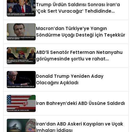
Trump Ürdün Saldırısı Sonrası İran’a
‘Çok Sert Vuracağız’ Tehdidinde
Bulundu
Macron’dan Türkiye’ye Yangın
Söndürme Uçağı Desteği İçin Teşekkür
ABD’li Senatör Fetterman Netanyahu
görüşmesinde şortlu ve rahat
tavırlarıyla şaşırttı
Donald Trump Yeniden Aday
Olacağını Açıkladı
İran Bahreyn’deki ABD Üssüne Saldırdı
İran’dan ABD Askeri Kayıpları ve Uçak
İmhaları İddiası