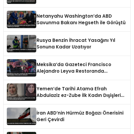
Netanyahu Washington’da ABD
Savunma Bakanı Hegseth ile Görüştü
Rusya Benzin İhracat Yasağını Yıl
Sonuna Kadar Uzatıyor
Meksika’da Gazeteci Francisco
Alejandro Leyva Restoranda
Vurularak Öldürüldü
Yemen’de Tarihi Atama Efrah
Abdulaziz ez-Zube İlk Kadın Dışişleri
Bakanı Oldu
İran ABD’nin Hürmüz Boğazı Önerisini
Geri Çevirdi