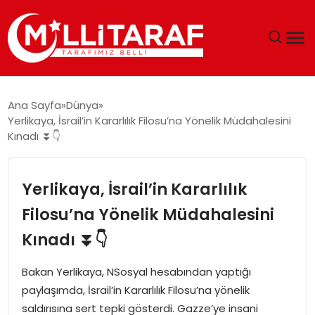
GÜNDEM
Ana Sayfa
Dünya
Yerlikaya, İsrail’in Kararlılık Filosu’na Yönelik Müdahalesini
ÖZEL SAYFALAR
Kınadı ⏬👇
TEKNOLOJI
Yerlikaya, İsrail’in Kararlılık
EKONOMI
Filosu’na Yönelik Müdahalesini
Kınadı ⏬👇
SPOR
Bakan Yerlikaya, NSosyal hesabından yaptığı
SIYASET
paylaşımda, İsrail’in Kararlılık Filosu’na yönelik
saldırısına sert tepki gösterdi. Gazze’ye insani
MAGAZIN