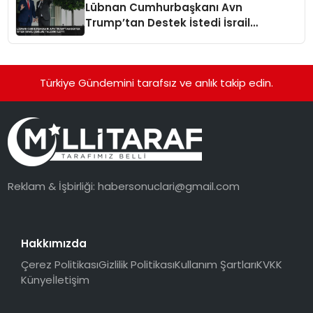
Lübnan Cumhurbaşkanı Avn
Trump’tan Destek İstedi İsrail
Çekilme Talebini İletti
Türkiye Gündemini tarafsız ve anlık takip edin.
Reklam & İşbirliği:
habersonuclari@gmail.com
Hakkımızda
Çerez Politikası
Gizlilik Politikası
Kullanım Şartları
KVKK
Künye
İletişim