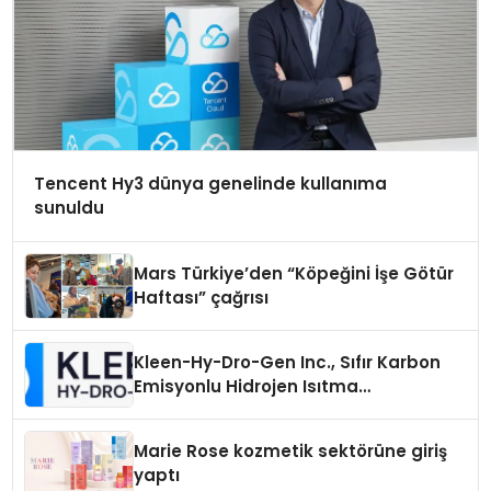
Tencent Hy3 dünya genelinde kullanıma
sunuldu
Mars Türkiye’den “Köpeğini İşe Götür
Haftası” çağrısı
Kleen-Hy-Dro-Gen Inc., Sıfır Karbon
Emisyonlu Hidrojen Isıtma
Teknolojisinde ISO ve TSSA
Düzenleyici Onaylarını Aldı
Marie Rose kozmetik sektörüne giriş
yaptı