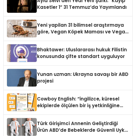
Ayla Selvi’den Yedi Yeni Şarkı: “Kayıp
Kasetler 1” 31 Temmuz’da Yayımlandı
Yeni yapilan 31 bilimsel araştırmaya
göre, Vegan Köpek Maması ve Vegan
Kedi Mamasının İyi Sindirildiğini
Ortaya Koydu
Bhaktawer: Uluslararası hukuk Filistin
konusunda çifte standart uyguluyor
Yunan uzman: Ukrayna savaşı bir ABD
projesi
Cowboy English: “İngilizce, küresel
ekiplerde ölçülen bir iş yetkinliğine
dönüşüyor”
Türk Girişimci Annenin Geliştirdiği
Ürün ABD’de Bebeklerde Güvenli Uyku