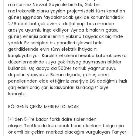
mimarımız Nevzat Sayın ile birlikte, 250 bin
metrekarelik alana yayılan projemizdeki tüm konutları
güneş ışığından faydalanacak şekilde konumlandırdık.
276 adet bahçeli evimiz; doğal yapı bozulmadan
araziye uyumlu inşa ediliyor. Ayrıca binaların çatısı,
güneş enerjisi panellerinin yükünü taşıyacak biçimde
yapıldı. Ev sahipleri bu panelleri işlevsel hale
getirdiklerinde evin tüm elektrik ihtiyacını
karşılayabiliyor. Kuraklık etkilerini hesaba katarak peyzaj
düzenlemesinde suya çok ihtiyaç duymayan bitkiler
kullandık. Üç adaya da 500’er tonluk yağmur suyu
depoları yapıyoruz. Bunun dışında; güneş enerji
panellerinden elde ettiğimiz enerjiyle DS dediğimiz hızlı
şarj eden araç şarj istasyonları kuracağız” diye
konuştu.
BÖLGENİN ÇEKİM MERKEZİ OLACAK
1+1’den 5+1’e kadar farklı daire tiplerinden
oluşan TanUrla’da kurulacak ticari alanların bölge için
önemli bir çekim merkezi olacağını vurgulayan Tanyer,