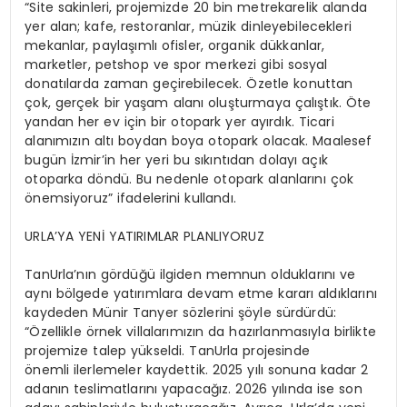
“Site sakinleri, projemizde 20 bin metrekarelik alanda
yer alan; kafe, restoranlar, müzik dinleyebilecekleri
mekanlar, paylaşımlı ofisler, organik dükkanlar,
marketler, petshop ve spor merkezi gibi sosyal
donatılarda zaman geçirebilecek. Özetle konuttan
çok, gerçek bir yaşam alanı oluşturmaya çalıştık. Öte
yandan her ev için bir otopark yer ayırdık. Ticari
alanımızın altı boydan boya otopark olacak. Maalesef
bugün İzmir’in her yeri bu sıkıntıdan dolayı açık
otoparka döndü. Bu nedenle otopark alanlarını çok
önemsiyoruz” ifadelerini kullandı.
URLA’YA YENİ YATIRIMLAR PLANLIYORUZ
TanUrla’nın gördüğü ilgiden memnun olduklarını ve
aynı bölgede yatırımlara devam etme kararı aldıklarını
kaydeden Münir Tanyer sözlerini şöyle sürdürdü:
“Özellikle örnek villalarımızın da hazırlanmasıyla birlikte
projemize talep yükseldi. TanUrla projesinde
önemli ilerlemeler kaydettik. 2025 yılı sonuna kadar 2
adanın teslimatlarını yapacağız. 2026 yılında ise son