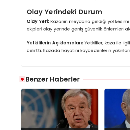
Olay Yerindeki Durum
Olay Yeri:
Kazanın meydana geldiği yol kesimi kı
ekipleri olay yerinde geniş güvenlik önlemleri ald
Yetkililerin Açıklamaları:
Yetkililer, kaza ile il
belirtti. Kazada hayatını kaybedenlerin yakınları
Benzer Haberler