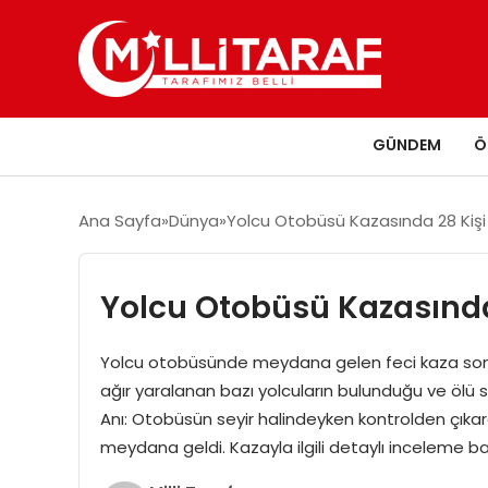
GÜNDEM
Ö
Ana Sayfa
Dünya
Yolcu Otobüsü Kazasında 28 Kişi
Yolcu Otobüsü Kazasında 
Yolcu otobüsünde meydana gelen feci kaza sonucu
ağır yaralanan bazı yolcuların bulunduğu ve ölü sa
Anı: Otobüsün seyir halindeyken kontrolden çıka
meydana geldi. Kazayla ilgili detaylı inceleme başl