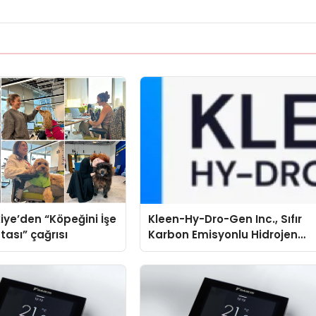
iye’den “Köpeğini İşe
Kleen-Hy-Dro-Gen Inc., Sıfır
tası” çağrısı
Karbon Emisyonlu Hidrojen
Isıtma Teknolojisinde ISO ve
TSSA Düzenleyici Onaylarını
Aldı