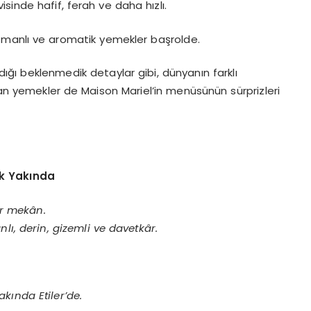
sinde hafif, ferah ve daha hızlı.
atmanlı ve aromatik yemekler başrolde.
adığı beklenmedik detaylar gibi, dünyanın farklı
an yemekler de Maison Mariel’in menüsünün sürprizleri
k Yak
ı
nda
ir mek
â
n.
anl
ı
, derin, gizemli ve davetk
â
r.
ak
ı
nda Etiler
’
de.