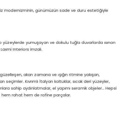
deniz modernizminin, günümüzün sade ve duru estetiğiyle
p yüzeylerde yumuşayan ve dokulu tuğla duvarlarda ısınan
Laxmi Interiors imzalı.
 güzelleşen, akan zamana ve ışığın ritmine yakışan,
seçimler. Kıvrımlı İtalyan koltuklar, sıcak deri yüzeyler,
rmlara sahip aydınlatmalar, el yapımı seramik objeler… Hepsi
 hem rahat hem de rafine parçalar.