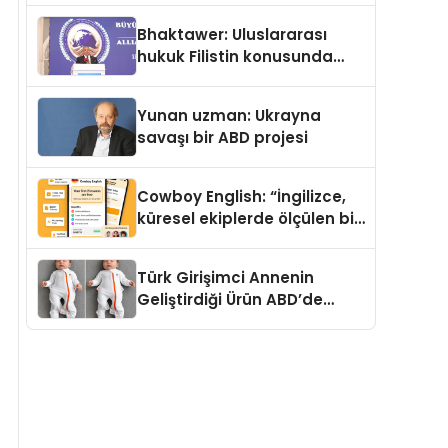
Kedi Mamasının İyi
Bhaktawer: Uluslararası
Sindirildiğini Ortaya Koydu
hukuk Filistin konusunda
çifte standart uyguluyor
Yunan uzman: Ukrayna
savaşı bir ABD projesi
Cowboy English: “İngilizce,
küresel ekiplerde ölçülen bir
iş yetkinliğine dönüşüyor”
Türk Girişimci Annenin
Geliştirdiği Ürün ABD’de
Bebeklerde Güvenli Uyku
Standardına Yeni Bir Bakış
Açısı Getiriyor.