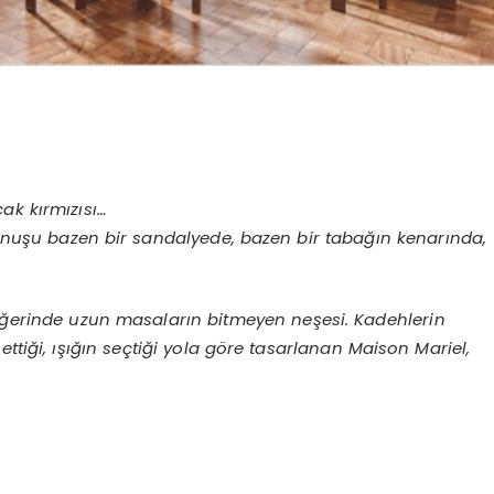
cak k
ı
rm
ı
z
ı
s
ı…
unu
ş
u bazen bir sandalyede, bazen bir taba
ğı
n kenar
ı
nda,
ğ
erinde uzun masalar
ı
n bitmeyen ne
ş
esi. Kadehlerin
 etti
ğ
i,
ışığı
n se
ç
ti
ğ
i yola g
ö
re tasarlanan Maison Mariel,