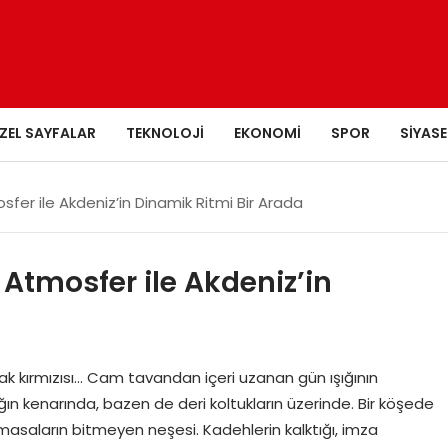
ZEL SAYFALAR
TEKNOLOJI
EKONOMI
SPOR
SIYASE
fer ile Akdeniz’in Dinamik Ritmi Bir Arada
 Atmosfer ile Akdeniz’in
 kırmızısı… Cam tavandan içeri uzanan gün ışığının
n kenarında, bazen de deri koltukların üzerinde. Bir köşede
n masaların bitmeyen neşesi. Kadehlerin kalktığı, imza