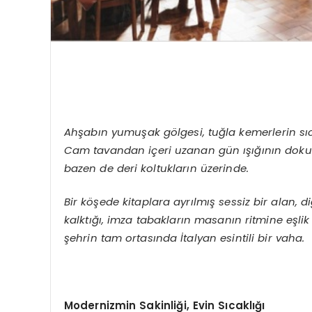
Ah
ş
ab
ı
n yumu
ş
ak g
ö
lgesi, tu
ğ
la kemerlerin s
ı
Cam tavandan i
ç
eri uzanan g
ü
n
ışığı
n
ı
n dok
bazen de deri koltuklar
ı
n
ü
zerinde.
Bir k
öş
ede kitaplara ayr
ı
lm
ış
sessiz bir alan, di
kalkt
ığı
, imza tabaklar
ı
n masan
ı
n ritmine e
ş
lik
ş
ehrin tam ortas
ı
nda
İ
talyan esintili bir vaha.
Modernizmin Sakinli
ğ
i, Evin S
ı
cakl
ığı