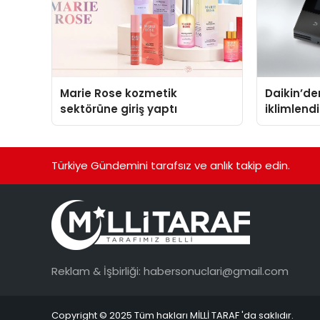
Marie Rose kozmetik
Daikin’den
sektörüne giriş yaptı
iklimlen
Madoka P
Türkiye Gündemini tarafsız ve anlık takip edin.
Reklam & İşbirliği:
habersonuclari@gmail.com
Copyright © 2025 Tüm hakları MİLLİ TARAF 'da saklıdır.