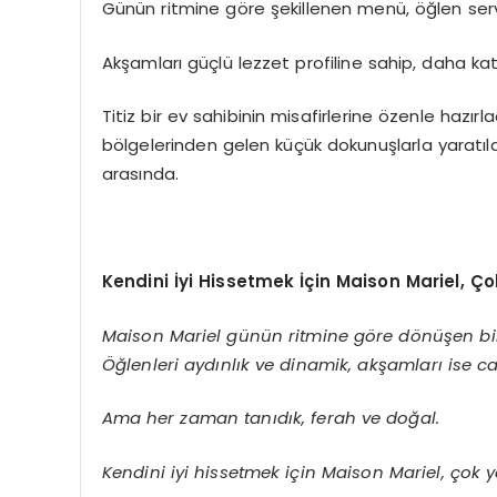
Günün ritmine göre şekillenen menü, öğlen servi
Akşamları güçlü lezzet profiline sahip, daha k
Titiz bir ev sahibinin misafirlerine özenle hazırl
bölgelerinden gelen küçük dokunuşlarla yaratıl
arasında.
Kendini
İ
yi Hissetmek
İç
in Maison Mariel,
Ç
o
Maison Mariel g
ü
n
ü
n ritmine g
ö
re d
ö
n
üş
en b
Öğ
lenleri ayd
ı
nl
ı
k ve dinamik, ak
ş
amlar
ı
ise c
Ama her zaman tan
ı
d
ı
k, ferah ve do
ğ
al.
Kendini iyi hissetmek i
ç
in Maison Mariel,
ç
ok y