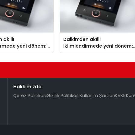
 akıllı
Daikin’den akıllı
dirmede yeni dönem:
iklimlendirmede yeni dönem:
lus Türkiye’de
Madoka Plus Türkiye’de
Hakkımızda
Çerez Politikası
Gizlilik Politikası
Kullanım Şartları
KVKK
Kün