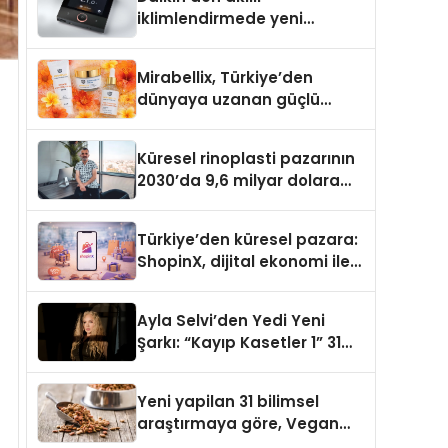
iklimlendirmede yeni
dönem: Madoka Plus
Türkiye’de
Mirabellix, Türkiye’den
dünyaya uzanan güçlü
büyümesini sürdürüyor
Küresel rinoplasti pazarının
2030’da 9,6 milyar dolara
ulaşması bekleniyor
Türkiye’den küresel pazara:
ShopinX, dijital ekonomi ile
gerçek dünya alışverişini bir
araya getirmeyi hedefliyor
Ayla Selvi’den Yedi Yeni
Şarkı: “Kayıp Kasetler 1” 31
Temmuz’da Yayımlandı
Yeni yapilan 31 bilimsel
araştırmaya göre, Vegan
Köpek Maması ve Vegan