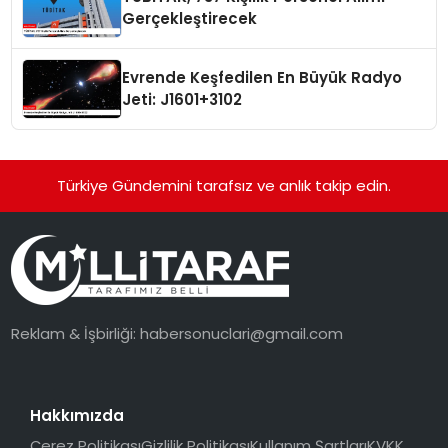
Gerçekleştirecek
Evrende Keşfedilen En Büyük Radyo
Jeti: J1601+3102
Türkiye Gündemini tarafsız ve anlık takip edin.
Reklam & İşbirliği:
habersonuclari@gmail.com
Hakkımızda
Çerez Politikası
Gizlilik Politikası
Kullanım Şartları
KVKK