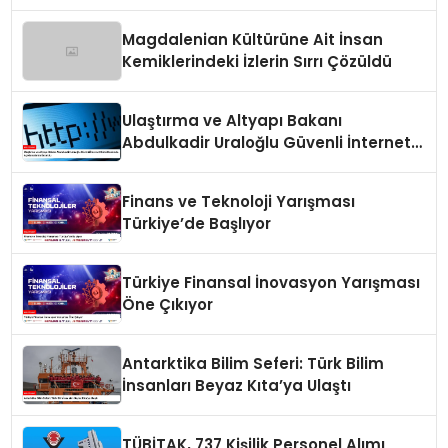
Bir Sonucu mu?
Magdalenian Kültürüne Ait İnsan
Kemiklerindeki İzlerin Sırrı Çözüldü
Ulaştırma ve Altyapı Bakanı
Abdulkadir Uraloğlu Güvenli İnternet
Günü Hakkında Açıklamalarda
Bulundu
Finans ve Teknoloji Yarışması
Türkiye’de Başlıyor
Türkiye Finansal İnovasyon Yarışması
Öne Çıkıyor
Antarktika Bilim Seferi: Türk Bilim
İnsanları Beyaz Kıta’ya Ulaştı
TÜBİTAK, 737 Kişilik Personel Alımı