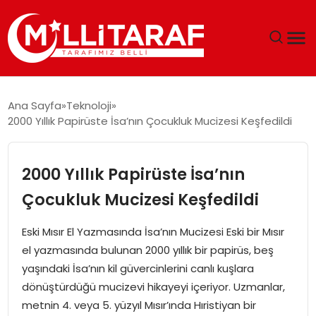
GÜNDEM
Ana Sayfa
Teknoloji
2000 Yıllık Papirüste İsa’nın Çocukluk Mucizesi Keşfedildi
ÖZEL SAYFALAR
TEKNOLOJI
2000 Yıllık Papirüste İsa’nın
Çocukluk Mucizesi Keşfedildi
EKONOMI
Eski Mısır El Yazmasında İsa’nın Mucizesi Eski bir Mısır
SPOR
el yazmasında bulunan 2000 yıllık bir papirüs, beş
yaşındaki İsa’nın kil güvercinlerini canlı kuşlara
SIYASET
dönüştürdüğü mucizevi hikayeyi içeriyor. Uzmanlar,
metnin 4. veya 5. yüzyıl Mısır’ında Hıristiyan bir
MAGAZIN