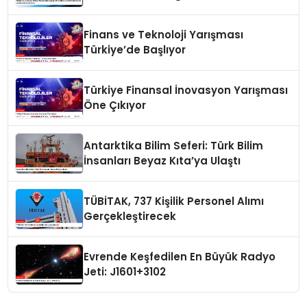
Günü Hakkında Açıklamalarda
Bulundu
Finans ve Teknoloji Yarışması
Türkiye’de Başlıyor
Türkiye Finansal İnovasyon Yarışması
Öne Çıkıyor
Antarktika Bilim Seferi: Türk Bilim
İnsanları Beyaz Kıta’ya Ulaştı
TÜBİTAK, 737 Kişilik Personel Alımı
Gerçekleştirecek
Evrende Keşfedilen En Büyük Radyo
Jeti: J1601+3102