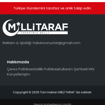
Türkiye Gündemini tarafsız ve anlık takip edin.
Reklam & İşbirliği:
habersonuclari@gmail.com
Hakkımızda
Çerez Politikası
Gizlilik Politikası
Kullanım Şartları
KVKK
Künye
İletişim
Copyright © 2025 Tüm hakları MİLLİ TARAF 'da saklıdır.
Mersin Haber
Mersin Lojistik