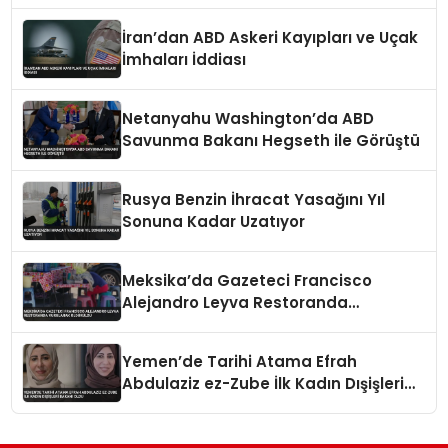
İran’dan ABD Askeri Kayıpları ve Uçak
İmhaları İddiası
Netanyahu Washington’da ABD
Savunma Bakanı Hegseth ile Görüştü
Rusya Benzin İhracat Yasağını Yıl
Sonuna Kadar Uzatıyor
Meksika’da Gazeteci Francisco
Alejandro Leyva Restoranda
Vurularak Öldürüldü
Yemen’de Tarihi Atama Efrah
Abdulaziz ez-Zube İlk Kadın Dışişleri
Bakanı Oldu