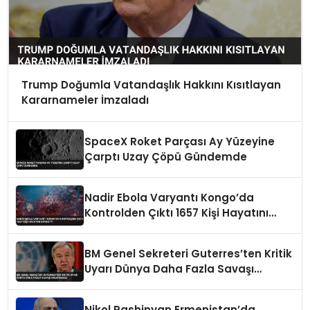
Trump Doğumla Vatandaşlık Hakkını Kısıtlayan
Kararnameler İmzaladı
SpaceX Roket Parçası Ay Yüzeyine
Çarptı Uzay Çöpü Gündemde
Nadir Ebola Varyantı Kongo’da
Kontrolden Çıktı 1657 Kişi Hayatını
Kaybetti
BM Genel Sekreteri Guterres’ten Kritik
Uyarı Dünya Daha Fazla Savaşı
Kaldıramaz
Nikol Pashinyan Ermenistan’da