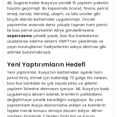
AB, bugüne kadar Rusya’ya yönelik 15 yaptırım paketini
hayata geçirmişti. Bu kapsamda ticaret, finans, petrol,
enerji, sanayi, teknoloji, ulaşım, ve lüks ürünler gibi
birçok alanda kısıtlamalar uygulanmıştı. Önceki
yaptırımlar arasında deniz yoluyla taşınan ham petrol
ile bazı petrol ürünlerinin AB’ye gönderilmesine
aspercasino
yönelik yasak, bazı Rus bankalarının
uluslararası ödeme sistemi SWIFT’ten çıkarılması ve
yayın kuruluşlarının faaliyetlerinin askıya alınması gibi
adımlar bulunmaktaydı.
Yeni Yaptırımların Hedefi
Yeni yaptırımlar, Rusya’nın kısıtlamaları aşarak ham
petrol ihraç etmek için kullandığı 73 gölge filo tankeri,
bazı Rus bankaları ile çok sayıda birey ve şirketin
yaptırım listesine alınmasını içeriyor. AB, Rusya’ya baskı
uygulamaya devam ederek, Kremlin’in politikalarını
değiştirmeye yönelik kararlılığını vurguluyor. Bu yeni
yaptırımların Rusya ekonomisine etkileri ve Kremlin’in
tepkisi merak konusu olmaya devam ediyor. AB’nin
yaptırım listesinde 2 binden fazla kişi ve kurum