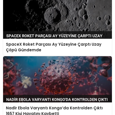
SpaceX Roket Parçası Ay Yüzeyine Çarptı Uzay
Çöpü Gündemde
Nadir Ebola Varyantı Kongo’da Kontrolden Çıktı
1657 Kişi Hayatını Kaybetti