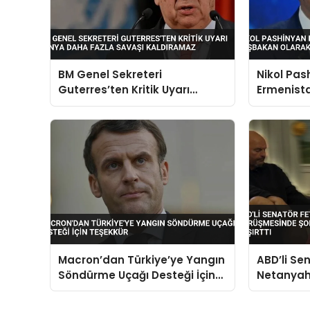
BM Genel Sekreteri
Nikol Pas
Guterres’ten Kritik Uyarı
Ermenist
Dünya Daha Fazla Savaşı
Başbakan
Kaldıramaz
Macron’dan Türkiye’ye Yangın
ABD’li Se
Söndürme Uçağı Desteği İçin
Netanyah
Teşekkür
şortlu ve 
şaşırttı