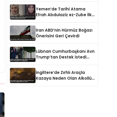
Öldürüldü
Yemen’de Tarihi Atama
Efrah Abdulaziz ez-Zube İlk
Kadın Dışişleri Bakanı Oldu
İran ABD’nin Hürmüz Boğazı
Önerisini Geri Çevirdi
Lübnan Cumhurbaşkanı Avn
Trump’tan Destek İstedi
İsrail Çekilme Talebini İletti
İngiltere’de Zırhlı Araçla
Kazaya Neden Olan Alkollü
İki Asker Gözaltına Alındı