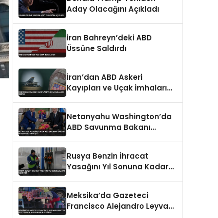
Aday Olacağını Açıkladı
İran Bahreyn’deki ABD
Üssüne Saldırdı
İran’dan ABD Askeri
Kayıpları ve Uçak İmhaları
İddiası
Netanyahu Washington’da
ABD Savunma Bakanı
Hegseth ile Görüştü
Rusya Benzin İhracat
Yasağını Yıl Sonuna Kadar
Uzatıyor
Meksika’da Gazeteci
Francisco Alejandro Leyva
Restoranda Vurularak