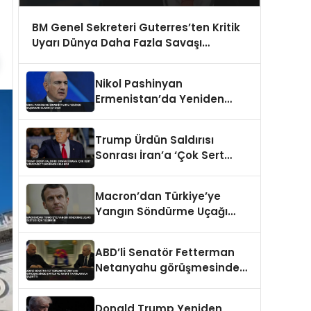
BM Genel Sekreteri Guterres’ten Kritik
Uyarı Dünya Daha Fazla Savaşı
Kaldıramaz
Nikol Pashinyan
Ermenistan’da Yeniden
Başbakan Olarak Atandı
Trump Ürdün Saldırısı
Sonrası İran’a ‘Çok Sert
Vuracağız’ Tehdidinde
Bulundu
Macron’dan Türkiye’ye
Yangın Söndürme Uçağı
Desteği İçin Teşekkür
ABD’li Senatör Fetterman
Netanyahu görüşmesinde
şortlu ve rahat tavırlarıyla
şaşırttı
Donald Trump Yeniden