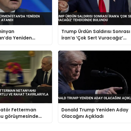
hinyan
Trump Ürdün Saldırısı Sonrası
an’da Yeniden
İran’a ‘Çok Sert Vuracağız’
 Olarak Atandı
Tehdidinde Bulundu
natör Fetterman
Donald Trump Yeniden Aday
u görüşmesinde
Olacağını Açıkladı
rahat tavırlarıyla