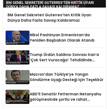
BM Genel Sekreteri Guterres’ten Kritik Uyarı
Dünya Daha Fazla Savaşı Kaldıramaz
Nikol Pashinyan Ermenistan’da
Yeniden Başbakan Olarak Atandı
Trump Ürdün Saldırısı Sonrası İran’a
‘Çok Sert Vuracağız’ Tehdidinde
Bulundu
Macron’dan Türkiye’ye Yangın
Söndürme Uçağı Desteği İçin Teşekkür
ABD’li Senatör Fetterman Netanyahu
görüşmesinde şortlu ve rahat
tavırlarıyla şaşırttı