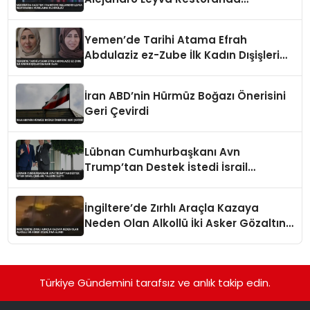
Vurularak Öldürüldü
Yemen’de Tarihi Atama Efrah
Abdulaziz ez-Zube İlk Kadın Dışişleri
Bakanı Oldu
İran ABD’nin Hürmüz Boğazı Önerisini
Geri Çevirdi
Lübnan Cumhurbaşkanı Avn
Trump’tan Destek İstedi İsrail
Çekilme Talebini İletti
İngiltere’de Zırhlı Araçla Kazaya
Neden Olan Alkollü İki Asker Gözaltına
Alındı
Türkiye Gündemini tarafsız ve anlık takip edin.