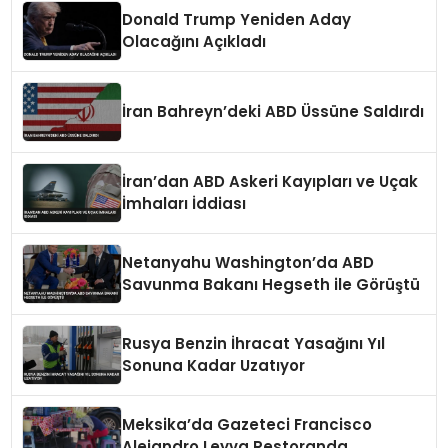
Donald Trump Yeniden Aday
Olacağını Açıkladı
İran Bahreyn’deki ABD Üssüne Saldırdı
İran’dan ABD Askeri Kayıpları ve Uçak
İmhaları İddiası
Netanyahu Washington’da ABD
Savunma Bakanı Hegseth ile Görüştü
Rusya Benzin İhracat Yasağını Yıl
Sonuna Kadar Uzatıyor
Meksika’da Gazeteci Francisco
Alejandro Leyva Restoranda