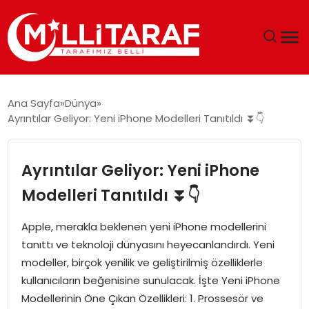
GÜNDEM
Ana Sayfa
Dünya
Ayrıntılar Geliyor: Yeni iPhone Modelleri Tanıtıldı ⏬👇
ÖZEL SAYFALAR
TEKNOLOJI
Ayrıntılar Geliyor: Yeni iPhone
Modelleri Tanıtıldı ⏬👇
EKONOMI
Apple, merakla beklenen yeni iPhone modellerini
SPOR
tanıttı ve teknoloji dünyasını heyecanlandırdı. Yeni
modeller, birçok yenilik ve geliştirilmiş özelliklerle
SIYASET
kullanıcıların beğenisine sunulacak. İşte Yeni iPhone
Modellerinin Öne Çıkan Özellikleri: 1. Prossesör ve
MAGAZIN