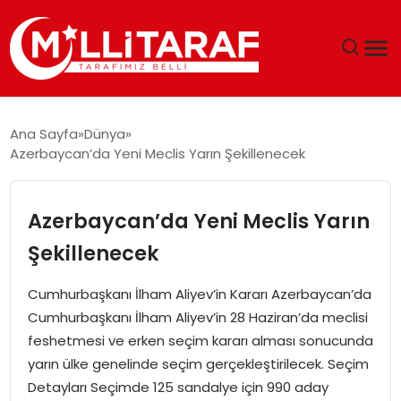
GÜNDEM
Ana Sayfa
Dünya
Azerbaycan’da Yeni Meclis Yarın Şekillenecek
ÖZEL SAYFALAR
TEKNOLOJI
Azerbaycan’da Yeni Meclis Yarın
Şekillenecek
EKONOMI
Cumhurbaşkanı İlham Aliyev’in Kararı Azerbaycan’da
SPOR
Cumhurbaşkanı İlham Aliyev’in 28 Haziran’da meclisi
feshetmesi ve erken seçim kararı alması sonucunda
SIYASET
yarın ülke genelinde seçim gerçekleştirilecek. Seçim
Detayları Seçimde 125 sandalye için 990 aday
MAGAZIN