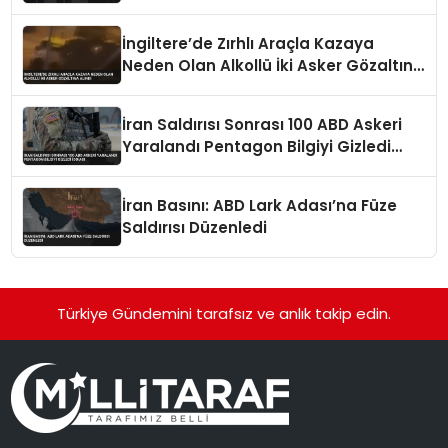
Çekilme Talebini İletti
İngiltere’de Zırhlı Araçla Kazaya
Neden Olan Alkollü İki Asker Gözaltına
Alındı
İran Saldırısı Sonrası 100 ABD Askeri
Yaralandı Pentagon Bilgiyi Gizledi
İddiası
İran Basını: ABD Lark Adası’na Füze
Saldırısı Düzenledi
Türkiye Gündemini tarafsız ve anlık takip edin.