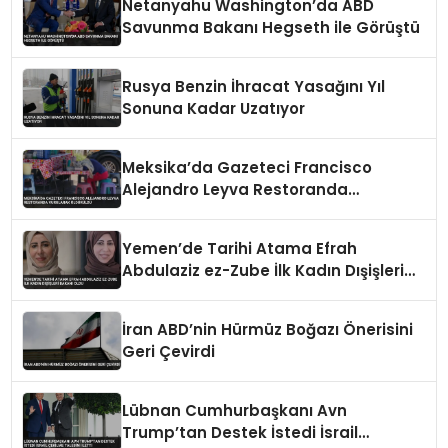
Netanyahu Washington’da ABD
Savunma Bakanı Hegseth ile Görüştü
Rusya Benzin İhracat Yasağını Yıl
Sonuna Kadar Uzatıyor
Meksika’da Gazeteci Francisco
Alejandro Leyva Restoranda
Vurularak Öldürüldü
Yemen’de Tarihi Atama Efrah
Abdulaziz ez-Zube İlk Kadın Dışişleri
Bakanı Oldu
İran ABD’nin Hürmüz Boğazı Önerisini
Geri Çevirdi
Lübnan Cumhurbaşkanı Avn
Trump’tan Destek İstedi İsrail