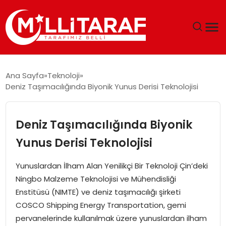
GÜNDEM
Ana Sayfa
Teknoloji
Deniz Taşımacılığında Biyonik Yunus Derisi Teknolojisi
ÖZEL SAYFALAR
TEKNOLOJI
Deniz Taşımacılığında Biyonik
Yunus Derisi Teknolojisi
EKONOMI
Yunuslardan İlham Alan Yenilikçi Bir Teknoloji Çin’deki
SPOR
Ningbo Malzeme Teknolojisi ve Mühendisliği
Enstitüsü (NIMTE) ve deniz taşımacılığı şirketi
SIYASET
COSCO Shipping Energy Transportation, gemi
pervanelerinde kullanılmak üzere yunuslardan ilham
MAGAZIN