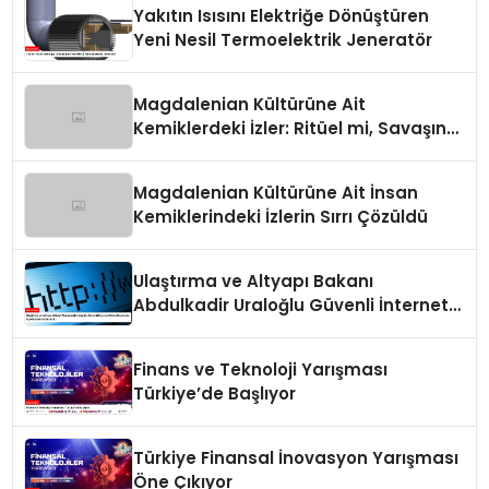
Yakıtın Isısını Elektriğe Dönüştüren
Yeni Nesil Termoelektrik Jeneratör
Magdalenian Kültürüne Ait
Kemiklerdeki İzler: Ritüel mi, Savaşın
Bir Sonucu mu?
Magdalenian Kültürüne Ait İnsan
Kemiklerindeki İzlerin Sırrı Çözüldü
Ulaştırma ve Altyapı Bakanı
Abdulkadir Uraloğlu Güvenli İnternet
Günü Hakkında Açıklamalarda
Bulundu
Finans ve Teknoloji Yarışması
Türkiye’de Başlıyor
Türkiye Finansal İnovasyon Yarışması
Öne Çıkıyor