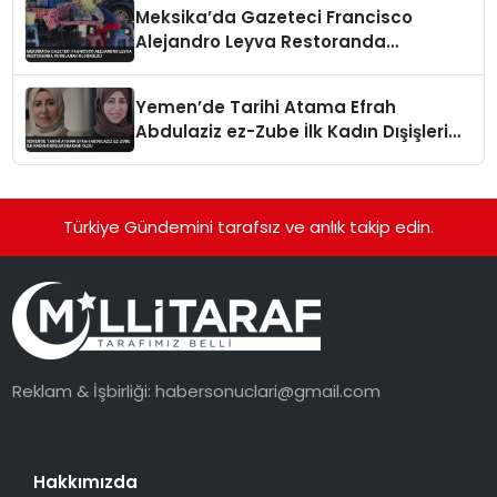
Meksika’da Gazeteci Francisco
Alejandro Leyva Restoranda
Vurularak Öldürüldü
Yemen’de Tarihi Atama Efrah
Abdulaziz ez-Zube İlk Kadın Dışişleri
Bakanı Oldu
Türkiye Gündemini tarafsız ve anlık takip edin.
Reklam & İşbirliği:
habersonuclari@gmail.com
Hakkımızda