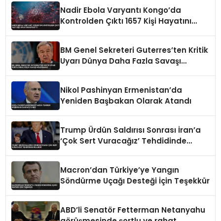
Nadir Ebola Varyantı Kongo’da
Kontrolden Çıktı 1657 Kişi Hayatını
Kaybetti
BM Genel Sekreteri Guterres’ten Kritik
Uyarı Dünya Daha Fazla Savaşı
Kaldıramaz
Nikol Pashinyan Ermenistan’da
Yeniden Başbakan Olarak Atandı
Trump Ürdün Saldırısı Sonrası İran’a
‘Çok Sert Vuracağız’ Tehdidinde
Bulundu
Macron’dan Türkiye’ye Yangın
Söndürme Uçağı Desteği İçin Teşekkür
ABD’li Senatör Fetterman Netanyahu
görüşmesinde şortlu ve rahat