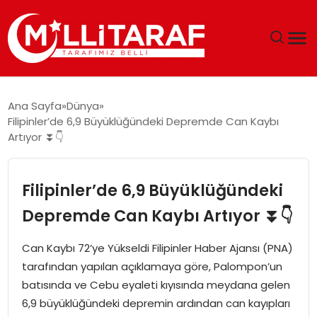
GÜNDEM
Ana Sayfa
Dünya
Filipinler’de 6,9 Büyüklüğündeki Depremde Can Kaybı
ÖZEL SAYFALAR
Artıyor ⏬👇
TEKNOLOJI
Filipinler’de 6,9 Büyüklüğündeki
EKONOMI
Depremde Can Kaybı Artıyor ⏬👇
SPOR
Can Kaybı 72’ye Yükseldi Filipinler Haber Ajansı (PNA)
tarafından yapılan açıklamaya göre, Palompon’un
SIYASET
batısında ve Cebu eyaleti kıyısında meydana gelen
6,9 büyüklüğündeki depremin ardından can kayıpları
MAGAZIN