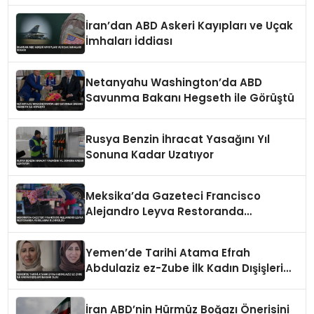
İran’dan ABD Askeri Kayıpları ve Uçak
İmhaları İddiası
Netanyahu Washington’da ABD
Savunma Bakanı Hegseth ile Görüştü
Rusya Benzin İhracat Yasağını Yıl
Sonuna Kadar Uzatıyor
Meksika’da Gazeteci Francisco
Alejandro Leyva Restoranda
Vurularak Öldürüldü
Yemen’de Tarihi Atama Efrah
Abdulaziz ez-Zube İlk Kadın Dışişleri
Bakanı Oldu
İran ABD’nin Hürmüz Boğazı Önerisini