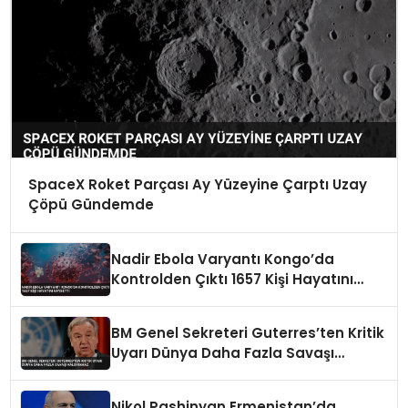
SpaceX Roket Parçası Ay Yüzeyine Çarptı Uzay
Çöpü Gündemde
Nadir Ebola Varyantı Kongo’da
Kontrolden Çıktı 1657 Kişi Hayatını
Kaybetti
BM Genel Sekreteri Guterres’ten Kritik
Uyarı Dünya Daha Fazla Savaşı
Kaldıramaz
Nikol Pashinyan Ermenistan’da