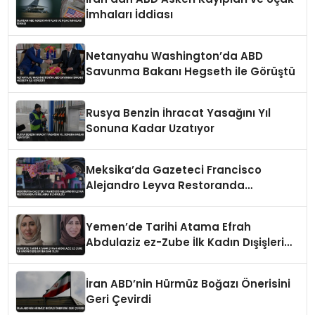
İmhaları İddiası
Netanyahu Washington’da ABD
Savunma Bakanı Hegseth ile Görüştü
Rusya Benzin İhracat Yasağını Yıl
Sonuna Kadar Uzatıyor
Meksika’da Gazeteci Francisco
Alejandro Leyva Restoranda
Vurularak Öldürüldü
Yemen’de Tarihi Atama Efrah
Abdulaziz ez-Zube İlk Kadın Dışişleri
Bakanı Oldu
İran ABD’nin Hürmüz Boğazı Önerisini
Geri Çevirdi