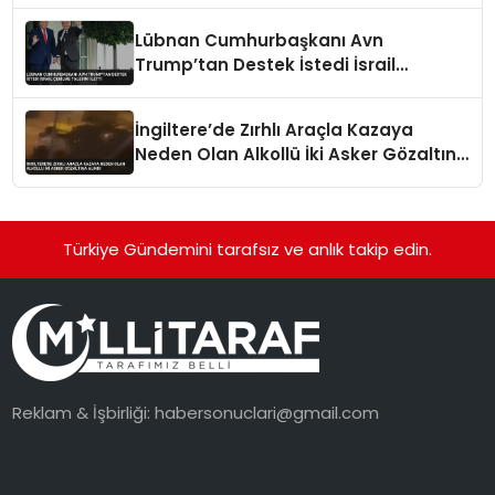
Lübnan Cumhurbaşkanı Avn
Trump’tan Destek İstedi İsrail
Çekilme Talebini İletti
İngiltere’de Zırhlı Araçla Kazaya
Neden Olan Alkollü İki Asker Gözaltına
Alındı
Türkiye Gündemini tarafsız ve anlık takip edin.
Reklam & İşbirliği:
habersonuclari@gmail.com