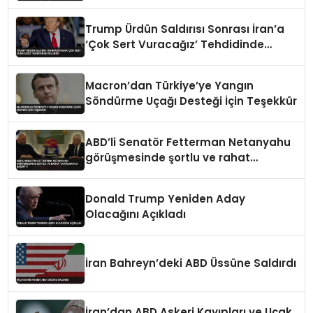
Trump Ürdün Saldırısı Sonrası İran’a
‘Çok Sert Vuracağız’ Tehdidinde
Bulundu
Macron’dan Türkiye’ye Yangın
Söndürme Uçağı Desteği İçin Teşekkür
ABD’li Senatör Fetterman Netanyahu
görüşmesinde şortlu ve rahat
tavırlarıyla şaşırttı
Donald Trump Yeniden Aday
Olacağını Açıkladı
İran Bahreyn’deki ABD Üssüne Saldırdı
İran’dan ABD Askeri Kayıpları ve Uçak