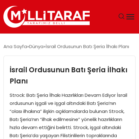
GÜNDEM
Ana Sayfa
Dünya
İsrail Ordusunun Batı Şeria İlhakı Planı
ÖZEL SAYFALAR
İsrail Ordusunun Batı Şeria İlhakı
TEKNOLOJI
Planı
EKONOMI
Strock: Batı Şeria İlhakı Hazırlıkları Devam Ediyor İsrail
ordusunun işgali ve işgal altındaki Batı Şeria’nın
SPOR
“olası ilhakına” ilişkin açıklamalarda bulunan Strock,
Batı Şeria’nın “ilhak edilmesine” yönelik hazırlıkların
SIYASET
hızla devam ettiğini belirtti. Strock, işgal altındaki
Batı Şeria’da yaşayan Filistinlilerin topraklarında
MAGAZIN