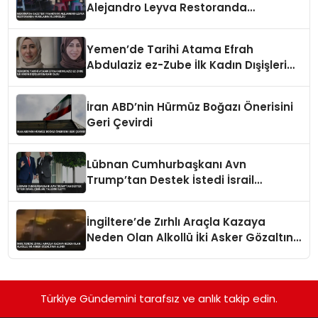
Alejandro Leyva Restoranda
Vurularak Öldürüldü
Yemen’de Tarihi Atama Efrah
Abdulaziz ez-Zube İlk Kadın Dışişleri
Bakanı Oldu
İran ABD’nin Hürmüz Boğazı Önerisini
Geri Çevirdi
Lübnan Cumhurbaşkanı Avn
Trump’tan Destek İstedi İsrail
Çekilme Talebini İletti
İngiltere’de Zırhlı Araçla Kazaya
Neden Olan Alkollü İki Asker Gözaltına
Alındı
Türkiye Gündemini tarafsız ve anlık takip edin.