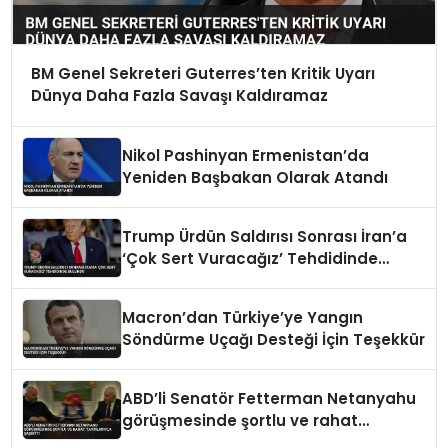
BM Genel Sekreteri Guterres’ten Kritik Uyarı
Dünya Daha Fazla Savaşı Kaldıramaz
Nikol Pashinyan Ermenistan’da
Yeniden Başbakan Olarak Atandı
Trump Ürdün Saldırısı Sonrası İran’a
‘Çok Sert Vuracağız’ Tehdidinde
Bulundu
Macron’dan Türkiye’ye Yangın
Söndürme Uçağı Desteği İçin Teşekkür
ABD’li Senatör Fetterman Netanyahu
görüşmesinde şortlu ve rahat
tavırlarıyla şaşırttı