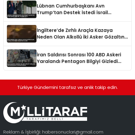
Lübnan Cumhurbaşkanı Avn
Trump’tan Destek İstedi İsrail
Çekilme Talebini İletti
İngiltere’de Zırhlı Araçla Kazaya
Neden Olan Alkollü İki Asker Gözaltına
Alındı
İran Saldırısı Sonrası 100 ABD Askeri
Yaralandı Pentagon Bilgiyi Gizledi
İddiası
Türkiye Gündemini tarafsız ve anlık takip edin.
Reklam & İşbirliği:
habersonuclari@gmail.com