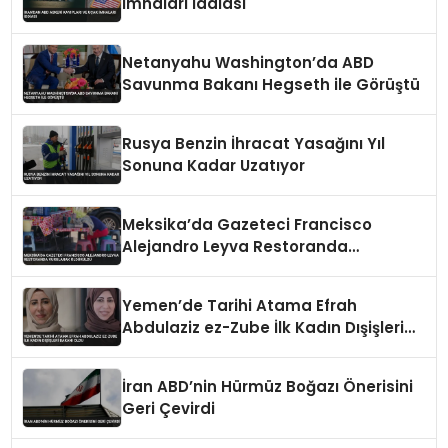
İmhaları İddiası
Netanyahu Washington’da ABD
Savunma Bakanı Hegseth ile Görüştü
Rusya Benzin İhracat Yasağını Yıl
Sonuna Kadar Uzatıyor
Meksika’da Gazeteci Francisco
Alejandro Leyva Restoranda
Vurularak Öldürüldü
Yemen’de Tarihi Atama Efrah
Abdulaziz ez-Zube İlk Kadın Dışişleri
Bakanı Oldu
İran ABD’nin Hürmüz Boğazı Önerisini
Geri Çevirdi