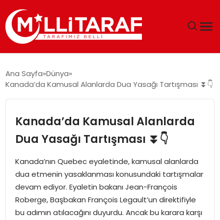
GÜNDEM
Ana Sayfa
Dünya
Kanada’da Kamusal Alanlarda Dua Yasağı Tartışması ⏬👇
ÖZEL SAYFALAR
TEKNOLOJI
Kanada’da Kamusal Alanlarda
Dua Yasağı Tartışması ⏬👇
EKONOMI
Kanada’nın Quebec eyaletinde, kamusal alanlarda
SPOR
dua etmenin yasaklanması konusundaki tartışmalar
devam ediyor. Eyaletin bakanı Jean-François
SIYASET
Roberge, Başbakan François Legault’un direktifiyle
bu adımın atılacağını duyurdu. Ancak bu karara karşı
MAGAZIN