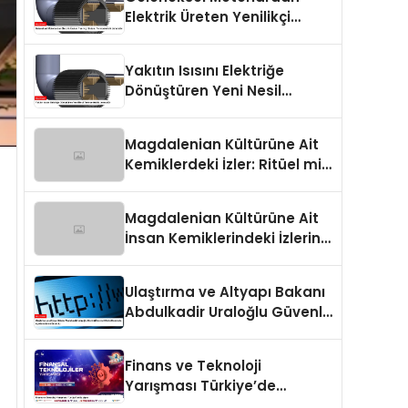
Elektrik Üreten Yenilikçi
Sistem: Termoelektrik
Jeneratör
Yakıtın Isısını Elektriğe
Dönüştüren Yeni Nesil
Termoelektrik Jeneratör
Magdalenian Kültürüne Ait
Kemiklerdeki İzler: Ritüel mi,
Savaşın Bir Sonucu mu?
Magdalenian Kültürüne Ait
İnsan Kemiklerindeki İzlerin
Sırrı Çözüldü
Ulaştırma ve Altyapı Bakanı
Abdulkadir Uraloğlu Güvenli
İnternet Günü Hakkında
Açıklamalarda Bulundu
Finans ve Teknoloji
Yarışması Türkiye’de
Başlıyor