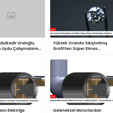
ulkadir Uraloğlu,
Yüksek Oranda Sıkıştırılmış
n Uydu Çalışmalarını
Grafitten Süper Elmas
irdi
Sentezleme Yöntemi
ısını Elektriğe
Geleneksel Motorlardan