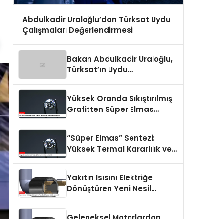
Abdulkadir Uraloğlu’dan Türksat Uydu
Çalışmaları Değerlendirmesi
Bakan Abdulkadir Uraloğlu,
Türksat’ın Uydu
Çalışmalarını Değerlendirdi
Yüksek Oranda Sıkıştırılmış
Grafitten Süper Elmas
Sentezleme Yöntemi
“Süper Elmas” Sentezi:
Yüksek Termal Kararlılık ve
Sertlik
Yakıtın Isısını Elektriğe
Dönüştüren Yeni Nesil
Termoelektrik Jeneratör
Geleneksel Motorlardan