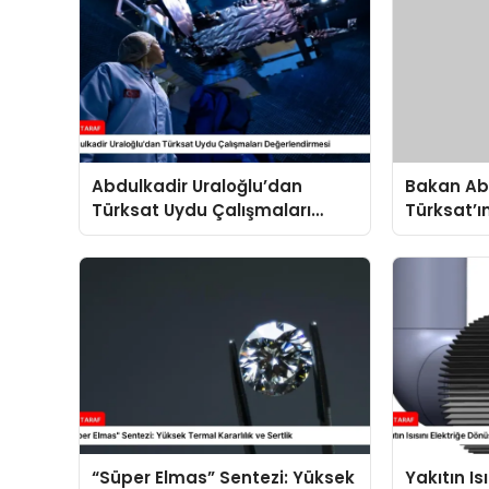
Abdulkadir Uraloğlu’dan
Bakan Abd
Türksat Uydu Çalışmaları
Türksat’ı
Değerlendirmesi
Değerlend
“Süper Elmas” Sentezi: Yüksek
Yakıtın Is