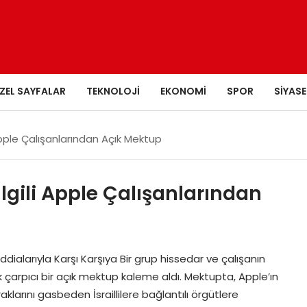
ZEL SAYFALAR
TEKNOLOJI
EKONOMI
SPOR
SIYASE
 Apple Çalışanlarından Açık Mektup
İlgili Apple Çalışanlarından
İddialarıyla Karşı Karşıya Bir grup hissedar ve çalışanın
ik çarpıcı bir açık mektup kaleme aldı. Mektupta, Apple’ın
praklarını gasbeden İsraillilere bağlantılı örgütlere