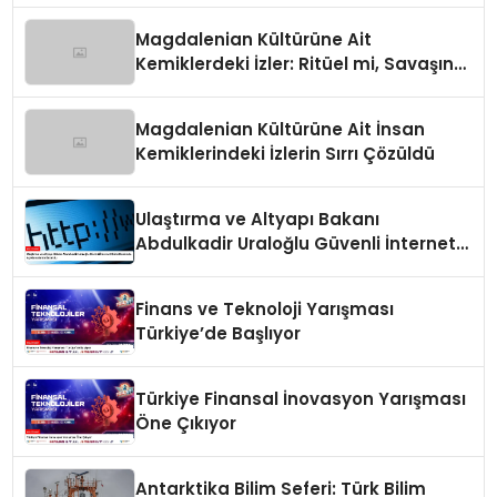
Magdalenian Kültürüne Ait
Kemiklerdeki İzler: Ritüel mi, Savaşın
Bir Sonucu mu?
Magdalenian Kültürüne Ait İnsan
Kemiklerindeki İzlerin Sırrı Çözüldü
Ulaştırma ve Altyapı Bakanı
Abdulkadir Uraloğlu Güvenli İnternet
Günü Hakkında Açıklamalarda
Bulundu
Finans ve Teknoloji Yarışması
Türkiye’de Başlıyor
Türkiye Finansal İnovasyon Yarışması
Öne Çıkıyor
Antarktika Bilim Seferi: Türk Bilim