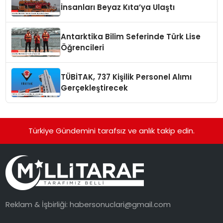
İnsanları Beyaz Kıta’ya Ulaştı
Antarktika Bilim Seferinde Türk Lise
Öğrencileri
TÜBİTAK, 737 Kişilik Personel Alımı
Gerçekleştirecek
Türkiye Gündemini tarafsız ve anlık takip edin.
Reklam & İşbirliği:
habersonuclari@gmail.com