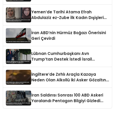
Vurularak Öldürüldü
Yemen’de Tarihi Atama Efrah
Abdulaziz ez-Zube İlk Kadın Dışişleri
Bakanı Oldu
İran ABD’nin Hürmüz Boğazı Önerisini
Geri Çevirdi
Lübnan Cumhurbaşkanı Avn
Trump’tan Destek İstedi İsrail
Çekilme Talebini İletti
İngiltere’de Zırhlı Araçla Kazaya
Neden Olan Alkollü İki Asker Gözaltına
Alındı
İran Saldırısı Sonrası 100 ABD Askeri
Yaralandı Pentagon Bilgiyi Gizledi
İddiası