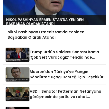
Nikol Pashinyan Ermenistan’da Yeniden
Başbakan Olarak Atandı
Trump Ürdün Saldırısı Sonrası İran’a
‘Çok Sert Vuracağız’ Tehdidinde
Bulundu
Macron’dan Türkiye’ye Yangın
Söndürme Uçağı Desteği İçin Teşekkür
ABD’li Senatör Fetterman Netanyahu
görüşmesinde şortlu ve rahat
tavırlarıyla şaşırttı