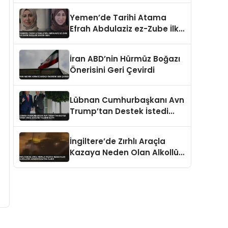
Öldürüldü
Yemen’de Tarihi Atama
Efrah Abdulaziz ez-Zube İlk
Kadın Dışişleri Bakanı Oldu
İran ABD’nin Hürmüz Boğazı
Önerisini Geri Çevirdi
Lübnan Cumhurbaşkanı Avn
Trump’tan Destek İstedi
İsrail Çekilme Talebini İletti
İngiltere’de Zırhlı Araçla
Kazaya Neden Olan Alkollü
İki Asker Gözaltına Alındı