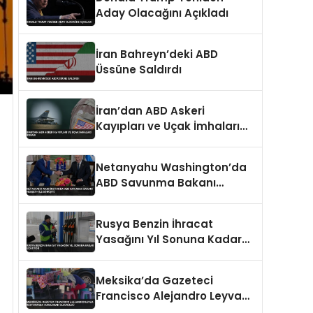
Aday Olacağını Açıkladı
İran Bahreyn’deki ABD
Üssüne Saldırdı
İran’dan ABD Askeri
Kayıpları ve Uçak İmhaları
İddiası
Netanyahu Washington’da
ABD Savunma Bakanı
Hegseth ile Görüştü
Rusya Benzin İhracat
Yasağını Yıl Sonuna Kadar
Uzatıyor
Meksika’da Gazeteci
Francisco Alejandro Leyva
Restoranda Vurularak