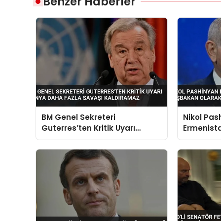
Benzer Haberler
BM Genel Sekreteri
Nikol Pas
Guterres’ten Kritik Uyarı
Ermenist
Dünya Daha Fazla Savaşı
Başbakan
Kaldıramaz