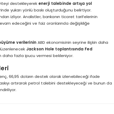
viteyi destekleyerek
enerji talebinde artışa yol
inde yukarı yönlü baskı oluşturduğunu belirtiyor.
ndan izliyor. Analistler, bankanın ticaret tarifelerinin
evam edeceğini ve faiz oranlarında değişikliğe
büyüme verilerinin
ABD ekonomisinin seyrine ilişkin daha
y düzenlenecek
Jackson Hole toplantısında Fed
in daha fazla ipucu vermesi bekleniyor.
eri
renç, 66,95 doların destek olarak izlenebileceği ifade
baskıyı artırarak petrol talebini destekleyeceği ve bunun da
diriliyor.