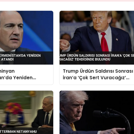
hinyan
Trump Ürdün Saldırısı Sonrası
an’da Yeniden
İran’a ‘Çok Sert Vuracağız’
 Olarak Atandı
Tehdidinde Bulundu