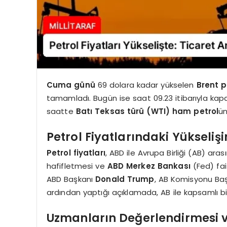
Cuma günü
69 dolara kadar yükselen
Brent p
tamamladı. Bugün ise saat 09.23 itibarıyla kapa
saatte
Batı Teksas türü (WTI) ham petrol
ün
Petrol Fiyatlarındaki Yükseliş
Petrol fiyatları
, ABD ile Avrupa Birliği (AB) ara
hafifletmesi ve
ABD Merkez Bankası
(Fed) faiz
ABD Başkanı
Donald Trump
, AB Komisyonu Baş
ardından yaptığı açıklamada, AB ile kapsamlı bi
Uzmanların Değerlendirmesi v