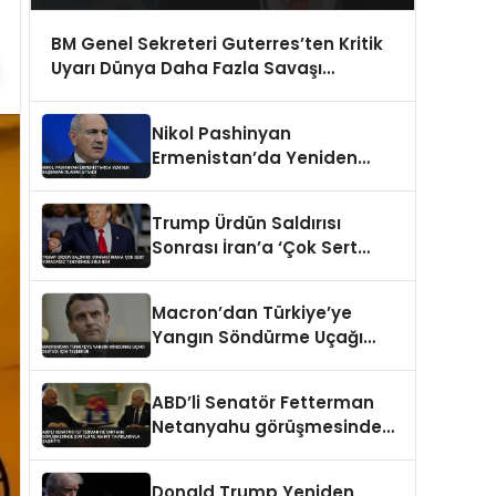
BM Genel Sekreteri Guterres’ten Kritik
Uyarı Dünya Daha Fazla Savaşı
Kaldıramaz
Nikol Pashinyan
Ermenistan’da Yeniden
Başbakan Olarak Atandı
Trump Ürdün Saldırısı
Sonrası İran’a ‘Çok Sert
Vuracağız’ Tehdidinde
Bulundu
Macron’dan Türkiye’ye
Yangın Söndürme Uçağı
Desteği İçin Teşekkür
ABD’li Senatör Fetterman
Netanyahu görüşmesinde
şortlu ve rahat tavırlarıyla
şaşırttı
Donald Trump Yeniden