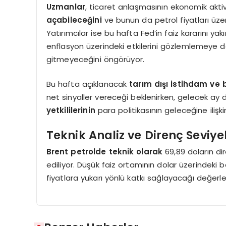
Uzmanlar
, ticaret anlaşmasının ekonomik akti
açabileceğini
ve bunun da petrol fiyatları üzer
Yatırımcılar ise bu hafta Fed’in faiz kararını yakı
enflasyon üzerindeki etkilerini gözlemlemeye d
gitmeyeceğini öngörüyor.
Bu hafta açıklanacak
tarım dışı istihdam ve 
net sinyaller vereceği beklenirken, gelecek a
yetkililerinin
para politikasının geleceğine ilişk
Teknik Analiz ve Direnç Seviyel
Brent petrolde teknik olarak
69,89 doların di
ediliyor. Düşük faiz ortamının dolar üzerindeki 
fiyatlara yukarı yönlü katkı sağlayacağı değerlen