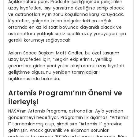
Açıklamalara göre, Prada ile işbirliği içinde geliştirilen
uzay kıyafetleri, ısıyı yansıtma özelliğine sahip olacak
ve astronotları Ay’ın zorlu koşullarına karşı koruyacak.
Kıyafetler, gölgede kalan bölgelerdeki en soğuk
ortamda en az iki saat boyunca dayanıklı olacak ve
astronotlara yaklaşık sekiz saatlik uzay yürüyüşleri için
gerekli korumayı sağlayacak.
Axiom Space Başkanı Matt Ondler, bu özel tasarım
uzay kıyafetleri için, “Seçkin ekiplerimiz, yenilikçi
çözümlere giden yeni yollar oluşturarak uzay kıyafeti
geliştirme olgusunu yeniden tanımladılar.”
açıklamasında bulundu.
Artemis Programı’nın Önemi ve
İlerleyişi
NASA’nın Artemis Programı, astronotları Ay’a yeniden
göndermeyi hedefliyor. Programın ilk aşaması “Artemis
I” tamamlanmış olup, şimdi sıra “Artemis II” görevine
gelmiştir. Ancak güvenlik ve ekipman sorunları
nedeniyle bu aşama 2025’e ertelenmiş durumda. Eğer