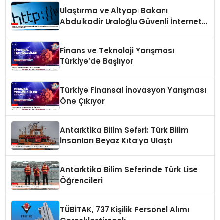
Ulaştırma ve Altyapı Bakanı
Abdulkadir Uraloğlu Güvenli İnternet
Günü Hakkında Açıklamalarda
Bulundu
Finans ve Teknoloji Yarışması
Türkiye’de Başlıyor
Türkiye Finansal İnovasyon Yarışması
Öne Çıkıyor
Antarktika Bilim Seferi: Türk Bilim
İnsanları Beyaz Kıta’ya Ulaştı
Antarktika Bilim Seferinde Türk Lise
Öğrencileri
TÜBİTAK, 737 Kişilik Personel Alımı