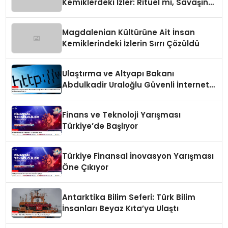
Kemiklerdeki İzler: Ritüel mi, Savaşın
Bir Sonucu mu?
Magdalenian Kültürüne Ait İnsan
Kemiklerindeki İzlerin Sırrı Çözüldü
Ulaştırma ve Altyapı Bakanı
Abdulkadir Uraloğlu Güvenli İnternet
Günü Hakkında Açıklamalarda
Bulundu
Finans ve Teknoloji Yarışması
Türkiye’de Başlıyor
Türkiye Finansal İnovasyon Yarışması
Öne Çıkıyor
Antarktika Bilim Seferi: Türk Bilim
İnsanları Beyaz Kıta’ya Ulaştı