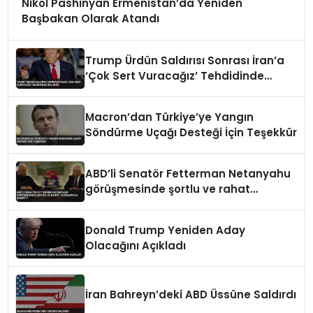
Nikol Pashinyan Ermenistan’da Yeniden
Başbakan Olarak Atandı
Trump Ürdün Saldırısı Sonrası İran’a
‘Çok Sert Vuracağız’ Tehdidinde
Bulundu
Macron’dan Türkiye’ye Yangın
Söndürme Uçağı Desteği İçin Teşekkür
ABD’li Senatör Fetterman Netanyahu
görüşmesinde şortlu ve rahat
tavırlarıyla şaşırttı
Donald Trump Yeniden Aday
Olacağını Açıkladı
İran Bahreyn’deki ABD Üssüne Saldırdı