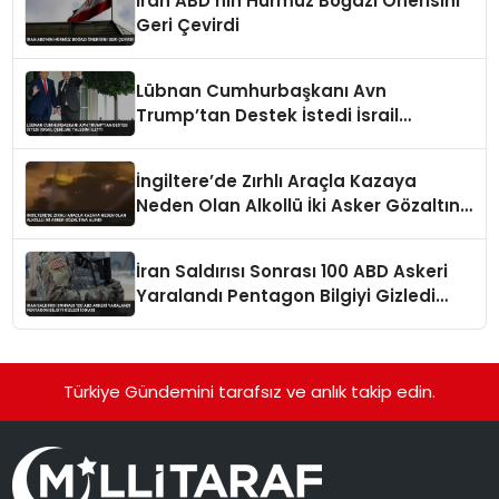
İran ABD’nin Hürmüz Boğazı Önerisini
Geri Çevirdi
Lübnan Cumhurbaşkanı Avn
Trump’tan Destek İstedi İsrail
Çekilme Talebini İletti
İngiltere’de Zırhlı Araçla Kazaya
Neden Olan Alkollü İki Asker Gözaltına
Alındı
İran Saldırısı Sonrası 100 ABD Askeri
Yaralandı Pentagon Bilgiyi Gizledi
İddiası
Türkiye Gündemini tarafsız ve anlık takip edin.