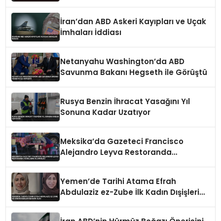
İran’dan ABD Askeri Kayıpları ve Uçak
İmhaları İddiası
Netanyahu Washington’da ABD
Savunma Bakanı Hegseth ile Görüştü
Rusya Benzin İhracat Yasağını Yıl
Sonuna Kadar Uzatıyor
Meksika’da Gazeteci Francisco
Alejandro Leyva Restoranda
Vurularak Öldürüldü
Yemen’de Tarihi Atama Efrah
Abdulaziz ez-Zube İlk Kadın Dışişleri
Bakanı Oldu