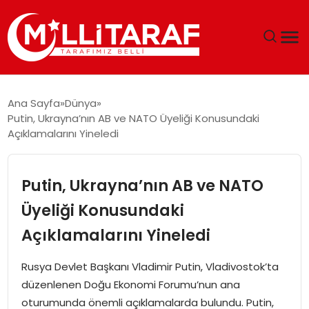
GÜNDEM
Ana Sayfa
Dünya
Putin, Ukrayna’nın AB ve NATO Üyeliği Konusundaki
ÖZEL SAYFALAR
Açıklamalarını Yineledi
TEKNOLOJI
Putin, Ukrayna’nın AB ve NATO
EKONOMI
Üyeliği Konusundaki
Açıklamalarını Yineledi
SPOR
Rusya Devlet Başkanı Vladimir Putin, Vladivostok’ta
SIYASET
düzenlenen Doğu Ekonomi Forumu’nun ana
oturumunda önemli açıklamalarda bulundu. Putin,
MAGAZIN