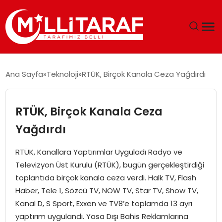
GÜNDEM
Ana Sayfa
Teknoloji
RTÜK, Birçok Kanala Ceza Yağdırdı
ÖZEL SAYFALAR
RTÜK, Birçok Kanala Ceza
TEKNOLOJI
Yağdırdı
EKONOMI
RTÜK, Kanallara Yaptırımlar Uyguladı Radyo ve
Televizyon Üst Kurulu (RTÜK), bugün gerçekleştirdiği
SPOR
toplantıda birçok kanala ceza verdi. Halk TV, Flash
Haber, Tele 1, Sözcü TV, NOW TV, Star TV, Show TV,
SIYASET
Kanal D, S Sport, Exxen ve TV8’e toplamda 13 ayrı
yaptırım uygulandı. Yasa Dışı Bahis Reklamlarına
MAGAZIN