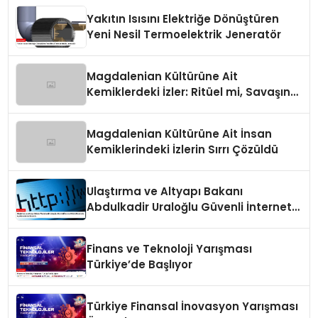
Yakıtın Isısını Elektriğe Dönüştüren
Yeni Nesil Termoelektrik Jeneratör
Magdalenian Kültürüne Ait
Kemiklerdeki İzler: Ritüel mi, Savaşın
Bir Sonucu mu?
Magdalenian Kültürüne Ait İnsan
Kemiklerindeki İzlerin Sırrı Çözüldü
Ulaştırma ve Altyapı Bakanı
Abdulkadir Uraloğlu Güvenli İnternet
Günü Hakkında Açıklamalarda
Bulundu
Finans ve Teknoloji Yarışması
Türkiye’de Başlıyor
Türkiye Finansal İnovasyon Yarışması