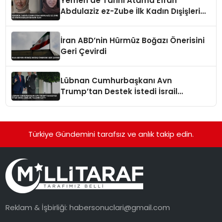
Yemen’de Tarihi Atama Efrah
Abdulaziz ez-Zube İlk Kadın Dışişleri
Bakanı Oldu
İran ABD’nin Hürmüz Boğazı Önerisini
Geri Çevirdi
Lübnan Cumhurbaşkanı Avn
Trump’tan Destek İstedi İsrail
Çekilme Talebini İletti
Türkiye Gündemini tarafsız ve anlık takip edin.
Reklam & İşbirliği:
habersonuclari@gmail.com