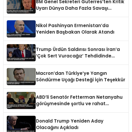
BM Genel Sekreteri Guterres’ten Kritik
Uyarı Dünya Daha Fazla Savaşı
Kaldıramaz
Nikol Pashinyan Ermenistan’da
Yeniden Başbakan Olarak Atandı
Trump Ürdün Saldırısı Sonrası İran’a
‘Çok Sert Vuracağız’ Tehdidinde
Bulundu
Macron’dan Türkiye’ye Yangın
Söndürme Uçağı Desteği İçin Teşekkür
ABD’li Senatör Fetterman Netanyahu
görüşmesinde şortlu ve rahat
tavırlarıyla şaşırttı
Donald Trump Yeniden Aday
Olacağını Açıkladı