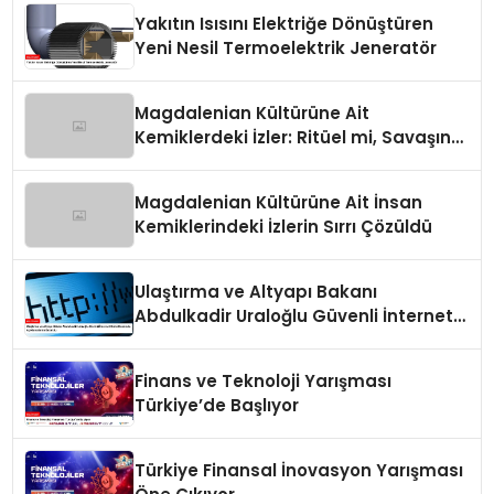
Yakıtın Isısını Elektriğe Dönüştüren
Yeni Nesil Termoelektrik Jeneratör
Magdalenian Kültürüne Ait
Kemiklerdeki İzler: Ritüel mi, Savaşın
Bir Sonucu mu?
Magdalenian Kültürüne Ait İnsan
Kemiklerindeki İzlerin Sırrı Çözüldü
Ulaştırma ve Altyapı Bakanı
Abdulkadir Uraloğlu Güvenli İnternet
Günü Hakkında Açıklamalarda
Bulundu
Finans ve Teknoloji Yarışması
Türkiye’de Başlıyor
Türkiye Finansal İnovasyon Yarışması