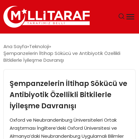
GÜNDEM
Ana Sayfa
Teknoloji
Şempanzelerin İltihap Sökücü ve Antibiyotik Özellikli
ÖZEL SAYFALAR
Bitkilerle İyileşme Davranışı
TEKNOLOJI
Şempanzelerin İltihap Sökücü ve
EKONOMI
Antibiyotik Özellikli Bitkilerle
İyileşme Davranışı
SPOR
Oxford ve Neubrandenburg Üniversiteleri Ortak
SIYASET
Araştırması İngiltere’deki Oxford Üniversitesi ve
Almanya’daki Neubrandenburg Uygulamalı Bilimler
MAGAZIN