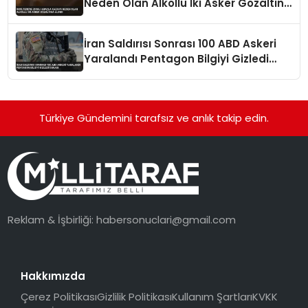
Neden Olan Alkollü İki Asker Gözaltına
Alındı
İran Saldırısı Sonrası 100 ABD Askeri
Yaralandı Pentagon Bilgiyi Gizledi
İddiası
Türkiye Gündemini tarafsız ve anlık takip edin.
Reklam & İşbirliği:
habersonuclari@gmail.com
Hakkımızda
Çerez Politikası
Gizlilik Politikası
Kullanım Şartları
KVKK