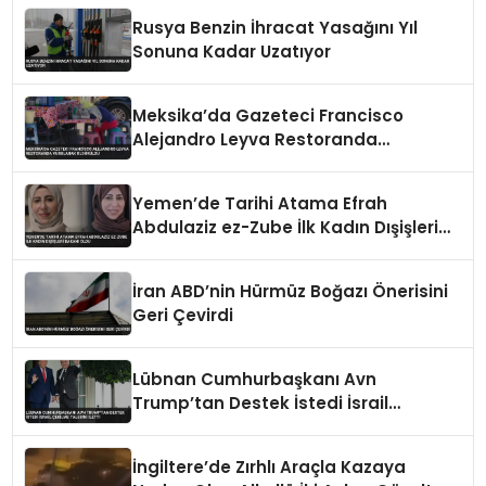
Rusya Benzin İhracat Yasağını Yıl
Sonuna Kadar Uzatıyor
Meksika’da Gazeteci Francisco
Alejandro Leyva Restoranda
Vurularak Öldürüldü
Yemen’de Tarihi Atama Efrah
Abdulaziz ez-Zube İlk Kadın Dışişleri
Bakanı Oldu
İran ABD’nin Hürmüz Boğazı Önerisini
Geri Çevirdi
Lübnan Cumhurbaşkanı Avn
Trump’tan Destek İstedi İsrail
Çekilme Talebini İletti
İngiltere’de Zırhlı Araçla Kazaya