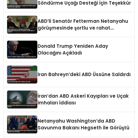
Söndürme Uçağı Desteği İçin Teşekkür
ABD’li Senatör Fetterman Netanyahu
görüşmesinde şortlu ve rahat
tavırlarıyla şaşırttı
Donald Trump Yeniden Aday
Olacağını Açıkladı
İran Bahreyn’deki ABD Üssüne Saldırdı
İran’dan ABD Askeri Kayıpları ve Uçak
İmhaları İddiası
Netanyahu Washington’da ABD
Savunma Bakanı Hegseth ile Görüştü