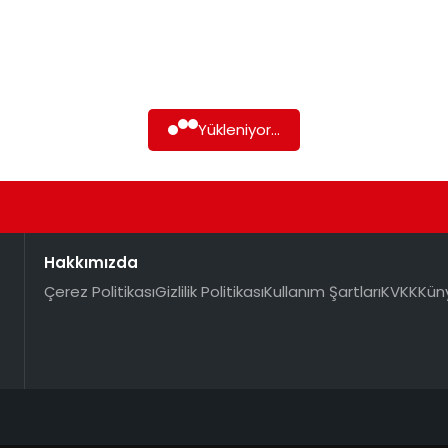
Yükleniyor...
Hakkımızda
Çerez Politikası
Gizlilik Politikası
Kullanım Şartları
KVKK
Kün