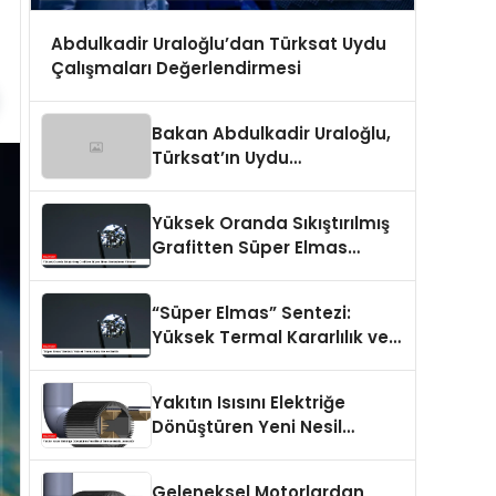
Abdulkadir Uraloğlu’dan Türksat Uydu
Çalışmaları Değerlendirmesi
Bakan Abdulkadir Uraloğlu,
Türksat’ın Uydu
Çalışmalarını Değerlendirdi
Yüksek Oranda Sıkıştırılmış
Grafitten Süper Elmas
Sentezleme Yöntemi
“Süper Elmas” Sentezi:
Yüksek Termal Kararlılık ve
Sertlik
Yakıtın Isısını Elektriğe
Dönüştüren Yeni Nesil
Termoelektrik Jeneratör
Geleneksel Motorlardan