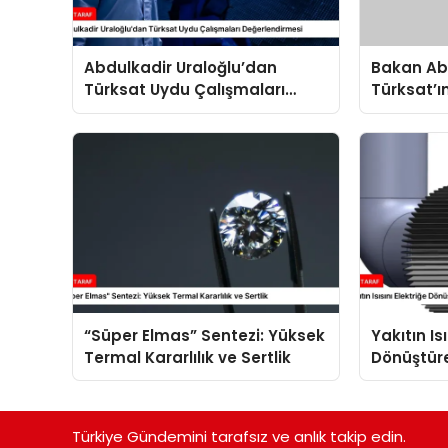
Abdulkadir Uraloğlu’dan
Bakan Abd
Türksat Uydu Çalışmaları
Türksat’ı
Değerlendirmesi
Değerlend
“Süper Elmas” Sentezi: Yüksek
Yakıtın Is
Termal Kararlılık ve Sertlik
Dönüştüre
Termoelek
Türkiye Gündemini tarafsız ve anlık takip edin.