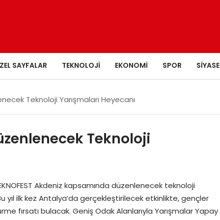
ZEL SAYFALAR
TEKNOLOJI
EKONOMI
SPOR
SIYASE
necek Teknoloji Yarışmaları Heyecanı
zenlenecek Teknoloji
 TEKNOFEST Akdeniz kapsamında düzenlenecek teknoloji
yıl ilk kez Antalya’da gerçekleştirilecek etkinlikte, gençler
türme fırsatı bulacak. Geniş Odak Alanlarıyla Yarışmalar Yapay