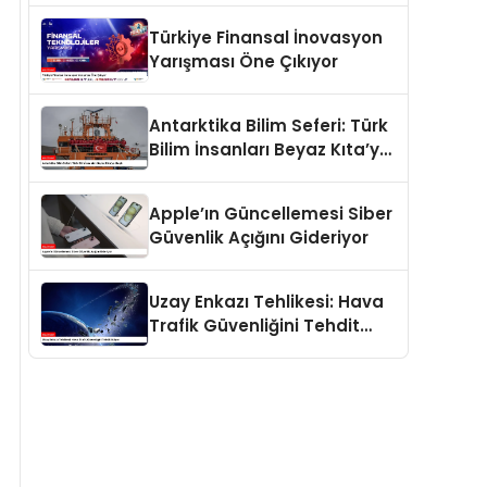
Türkiye Finansal İnovasyon
Yarışması Öne Çıkıyor
Antarktika Bilim Seferi: Türk
Bilim İnsanları Beyaz Kıta’ya
Ulaştı
Apple’ın Güncellemesi Siber
Güvenlik Açığını Gideriyor
Uzay Enkazı Tehlikesi: Hava
Trafik Güvenliğini Tehdit
Ediyor