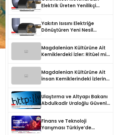
Elektrik Üreten Yenilikçi
Sistem: Termoelektrik
Jeneratör
Yakıtın Isısını Elektriğe
Dönüştüren Yeni Nesil
Termoelektrik Jeneratör
Magdalenian Kültürüne Ait
Kemiklerdeki İzler: Ritüel mi,
Savaşın Bir Sonucu mu?
Magdalenian Kültürüne Ait
İnsan Kemiklerindeki İzlerin
Sırrı Çözüldü
Ulaştırma ve Altyapı Bakanı
Abdulkadir Uraloğlu Güvenli
İnternet Günü Hakkında
Açıklamalarda Bulundu
Finans ve Teknoloji
Yarışması Türkiye’de
Başlıyor