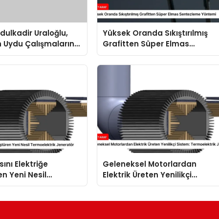
ulkadir Uraloğlu,
Yüksek Oranda Sıkıştırılmış
n Uydu Çalışmalarını
Grafitten Süper Elmas
irdi
Sentezleme Yöntemi
ısını Elektriğe
Geleneksel Motorlardan
n Yeni Nesil
Elektrik Üreten Yenilikçi
trik Jeneratör
Sistem: Termoelektrik
Jeneratör