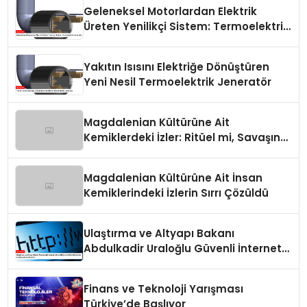
Geleneksel Motorlardan Elektrik
Üreten Yenilikçi Sistem: Termoelektrik
Jeneratör
Yakıtın Isısını Elektriğe Dönüştüren
Yeni Nesil Termoelektrik Jeneratör
Magdalenian Kültürüne Ait
Kemiklerdeki İzler: Ritüel mi, Savaşın
Bir Sonucu mu?
Magdalenian Kültürüne Ait İnsan
Kemiklerindeki İzlerin Sırrı Çözüldü
Ulaştırma ve Altyapı Bakanı
Abdulkadir Uraloğlu Güvenli İnternet
Günü Hakkında Açıklamalarda
Bulundu
Finans ve Teknoloji Yarışması
Türkiye’de Başlıyor