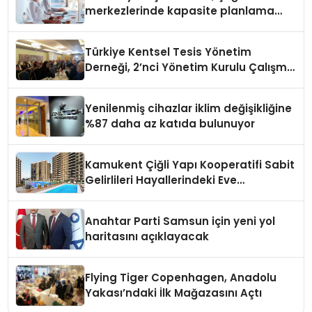
merkezlerinde kapasite planlama
verimliliğini 4 kat artırıyor
Türkiye Kentsel Tesis Yönetim
Derneği, 2’nci Yönetim Kurulu Çalışma
Kampı düzenlendi
Yenilenmiş cihazlar iklim değişikliğine
%87 daha az katıda bulunuyor
Kamukent Çiğli Yapı Kooperatifi Sabit
Gelirlileri Hayallerindeki Eve
Kavuşturacak
Anahtar Parti Samsun için yeni yol
haritasını açıklayacak
Flying Tiger Copenhagen, Anadolu
Yakası’ndaki İlk Mağazasını Açtı