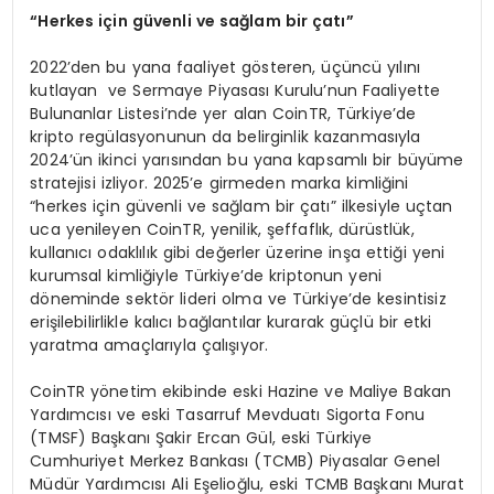
“
Herkes i
ç
in g
ü
venli ve sa
ğ
lam bir
ç
at
ı”
2022’den bu yana faaliyet gösteren, üçüncü yılını
kutlayan ve Sermaye Piyasası Kurulu’nun Faaliyette
Bulunanlar Listesi’nde yer alan CoinTR, Türkiye’de
kripto regülasyonunun da belirginlik kazanmasıyla
2024’ün ikinci yarısından bu yana kapsamlı bir büyüme
stratejisi izliyor. 2025’e girmeden marka kimliğini
“herkes için güvenli ve sağlam bir çatı” ilkesiyle uçtan
uca yenileyen CoinTR, yenilik, şeffaflık, dürüstlük,
kullanıcı odaklılık gibi değerler üzerine inşa ettiği yeni
kurumsal kimliğiyle Türkiye’de kriptonun yeni
döneminde sektör lideri olma ve Türkiye’de kesintisiz
erişilebilirlikle kalıcı bağlantılar kurarak güçlü bir etki
yaratma amaçlarıyla çalışıyor.
CoinTR yönetim ekibinde eski Hazine ve Maliye Bakan
Yardımcısı ve eski Tasarruf Mevduatı Sigorta Fonu
(TMSF) Başkanı Şakir Ercan Gül, eski Türkiye
Cumhuriyet Merkez Bankası (TCMB) Piyasalar Genel
Müdür Yardımcısı Ali Eşelioğlu, eski TCMB Başkanı Murat