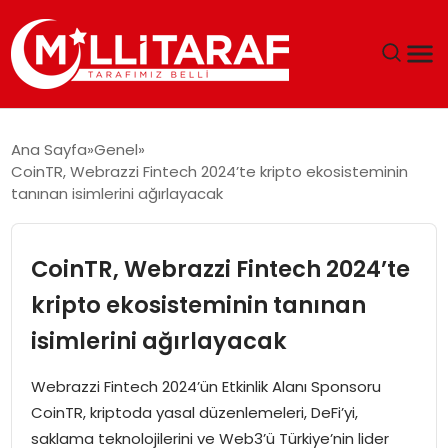
GÜNDEM
Ana Sayfa
Genel
CoinTR, Webrazzi Fintech 2024’te kripto ekosisteminin
ÖZEL SAYFALAR
tanınan isimlerini ağırlayacak
TEKNOLOJI
CoinTR, Webrazzi Fintech 2024’te
EKONOMI
kripto ekosisteminin tanınan
isimlerini ağırlayacak
SPOR
Webrazzi Fintech 2024’ün Etkinlik Alanı Sponsoru
SIYASET
CoinTR, kriptoda yasal düzenlemeleri, DeFi’yi,
saklama teknolojilerini ve Web3’ü Türkiye’nin lider
MAGAZIN