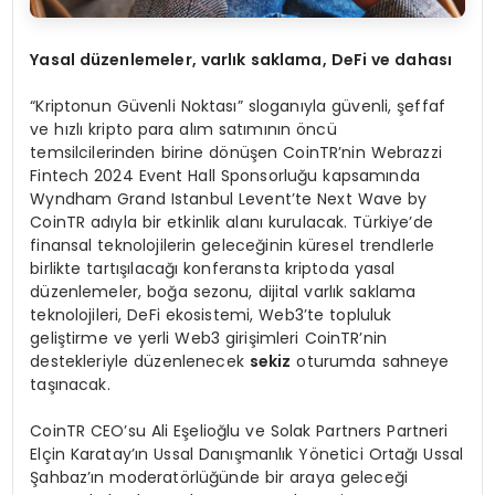
Yasal d
ü
zenlemeler, varl
ı
k saklama, DeFi ve dahas
ı
“Kriptonun Güvenli Noktası” sloganıyla güvenli, şeffaf
ve hızlı kripto para alım satımının öncü
temsilcilerinden birine dönüşen CoinTR’nin Webrazzi
Fintech 2024 Event Hall Sponsorluğu kapsamında
Wyndham Grand Istanbul Levent’te Next Wave by
CoinTR adıyla bir etkinlik alanı kurulacak. Türkiye’de
finansal teknolojilerin geleceğinin küresel trendlerle
birlikte tartışılacağı konferansta kriptoda yasal
düzenlemeler, boğa sezonu, dijital varlık saklama
teknolojileri, DeFi ekosistemi, Web3’te topluluk
geliştirme ve yerli Web3 girişimleri CoinTR’nin
destekleriyle düzenlenecek
sekiz
oturumda sahneye
taşınacak.
CoinTR CEO’su Ali Eşelioğlu ve Solak Partners Partneri
Elçin Karatay’ın Ussal Danışmanlık Yönetici Ortağı Ussal
Şahbaz’ın moderatörlüğünde bir araya geleceği