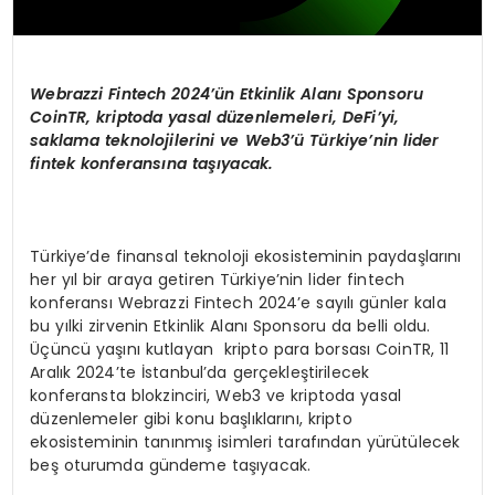
Webrazzi Fintech 2024
’ü
n Etkinlik Alan
ı
Sponsoru
CoinTR, kriptoda yasal d
ü
zenlemeleri, DeFi’yi,
saklama teknolojilerini ve Web3
’ü
T
ü
rkiye
’
nin lider
fintek konferans
ı
na ta
şı
yacak.
Türkiye’de finansal teknoloji ekosisteminin paydaşlarını
her yıl bir araya getiren Türkiye’nin lider fintech
konferansı Webrazzi Fintech 2024’e sayılı günler kala
bu yılki zirvenin Etkinlik Alanı Sponsoru da belli oldu.
Üçüncü yaşını kutlayan kripto para borsası CoinTR, 11
Aralık 2024’te İstanbul’da gerçekleştirilecek
konferansta blokzinciri, Web3 ve kriptoda yasal
düzenlemeler gibi konu başlıklarını, kripto
ekosisteminin tanınmış isimleri tarafından yürütülecek
beş oturumda gündeme taşıyacak.