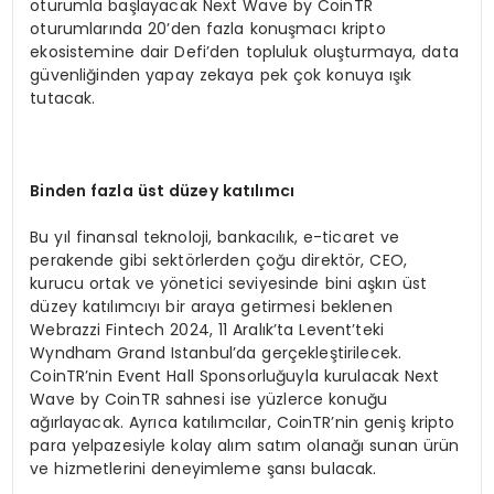
oturumla başlayacak Next Wave by CoinTR
oturumlarında 20’den fazla konuşmacı kripto
ekosistemine dair Defi’den topluluk oluşturmaya, data
güvenliğinden yapay zekaya pek çok konuya ışık
tutacak.
Binden fazla
ü
st d
ü
zey kat
ı
l
ı
mc
ı
Bu yıl finansal teknoloji, bankacılık, e-ticaret ve
perakende gibi sektörlerden çoğu direktör, CEO,
kurucu ortak ve yönetici seviyesinde bini aşkın üst
düzey katılımcıyı bir araya getirmesi beklenen
Webrazzi Fintech 2024, 11 Aralık’ta Levent’teki
Wyndham Grand Istanbul’da gerçekleştirilecek.
CoinTR’nin Event Hall Sponsorluğuyla kurulacak Next
Wave by CoinTR sahnesi ise yüzlerce konuğu
ağırlayacak. Ayrıca katılımcılar, CoinTR’nin geniş kripto
para yelpazesiyle kolay alım satım olanağı sunan ürün
ve hizmetlerini deneyimleme şansı bulacak.