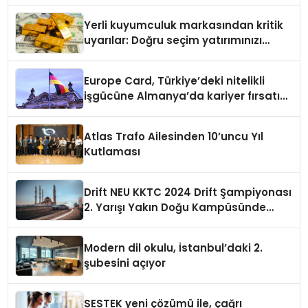
Yerli kuyumculuk markasından kritik
uyarılar: Doğru seçim yatırımınızı
şekillendirir
Europe Card, Türkiye’deki nitelikli
işgücüne Almanya’da kariyer fırsatı
sununuyor
Atlas Trafo Ailesinden 10’uncu Yıl
Kutlaması
Drift NEU KKTC 2024 Drift Şampiyonası
2. Yarışı Yakın Doğu Kampüsünde
Gerçekleştirildi
Modern dil okulu, İstanbul’daki 2.
şubesini açıyor
SESTEK yeni çözümü ile, çağrı