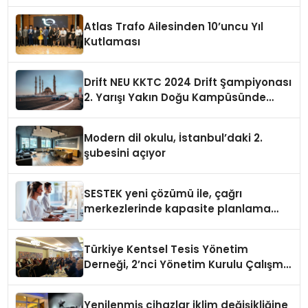
sununuyor
Atlas Trafo Ailesinden 10’uncu Yıl
Kutlaması
Drift NEU KKTC 2024 Drift Şampiyonası
2. Yarışı Yakın Doğu Kampüsünde
Gerçekleştirildi
Modern dil okulu, İstanbul’daki 2.
şubesini açıyor
SESTEK yeni çözümü ile, çağrı
merkezlerinde kapasite planlama
verimliliğini 4 kat artırıyor
Türkiye Kentsel Tesis Yönetim
Derneği, 2’nci Yönetim Kurulu Çalışma
Kampı düzenlendi
Yenilenmiş cihazlar iklim değişikliğine