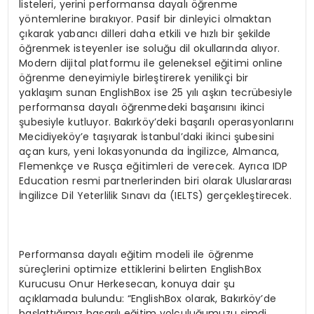
listeleri, yerini performansa dayalı öğrenme
yöntemlerine bırakıyor. Pasif bir dinleyici olmaktan
çıkarak yabancı dilleri daha etkili ve hızlı bir şekilde
öğrenmek isteyenler ise soluğu dil okullarında alıyor.
Modern dijital platformu ile geleneksel eğitimi online
öğrenme deneyimiyle birleştirerek yenilikçi bir
yaklaşım sunan EnglishBox ise 25 yılı aşkın tecrübesiyle
performansa dayalı öğrenmedeki başarısını ikinci
şubesiyle kutluyor. Bakırköy’deki başarılı operasyonlarını
Mecidiyeköy’e taşıyarak İstanbul’daki ikinci şubesini
açan kurs, yeni lokasyonunda da İngilizce, Almanca,
Flemenkçe ve Rusça eğitimleri de verecek. Ayrıca IDP
Education resmi partnerlerinden biri olarak Uluslararası
İngilizce Dil Yeterlilik Sınavı da (IELTS) gerçekleştirecek.
Performansa dayalı eğitim modeli ile öğrenme
süreçlerini optimize ettiklerini belirten EnglishBox
Kurucusu Onur Herkesecan, konuya dair şu
açıklamada bulundu: “EnglishBox olarak, Bakırköy’de
başlattığımız başarılı eğitim yolculuğumuzu şimdi