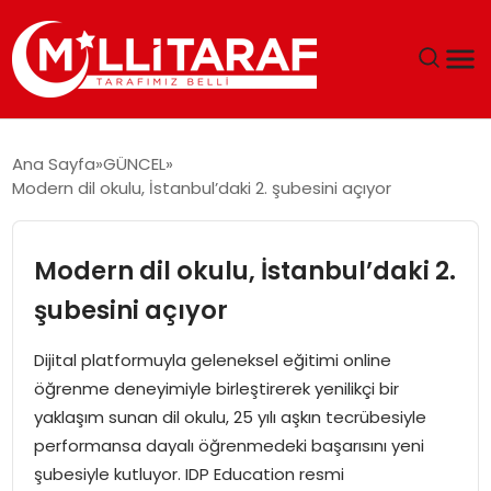
GÜNDEM
Ana Sayfa
GÜNCEL
Modern dil okulu, İstanbul’daki 2. şubesini açıyor
ÖZEL SAYFALAR
TEKNOLOJI
Modern dil okulu, İstanbul’daki 2.
şubesini açıyor
EKONOMI
Dijital platformuyla geleneksel eğitimi online
SPOR
öğrenme deneyimiyle birleştirerek yenilikçi bir
yaklaşım sunan dil okulu, 25 yılı aşkın tecrübesiyle
SIYASET
performansa dayalı öğrenmedeki başarısını yeni
şubesiyle kutluyor. IDP Education resmi
MAGAZIN