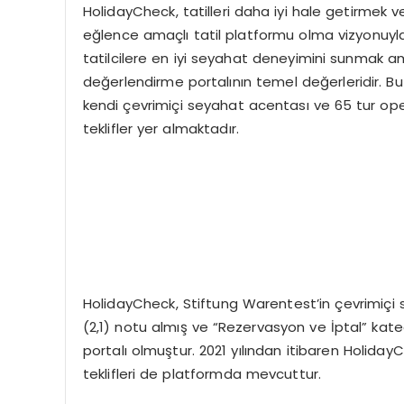
HolidayCheck, tatilleri daha iyi hale getirmek
eğlence amaçlı tatil platformu olma vizyonuyla fa
tatilcilere en iyi seyahat deneyimini sunmak 
değerlendirme portalının temel değerleridir. B
kendi çevrimiçi seyahat acentası ve 65 tur ope
teklifler yer almaktadır.
HolidayCheck, Stiftung Warentest’in çevrimiçi 
(2,1) notu almış ve “Rezervasyon ve İptal” kate
portalı olmuştur. 2021 yılından itibaren Holiday
teklifleri de platformda mevcuttur.