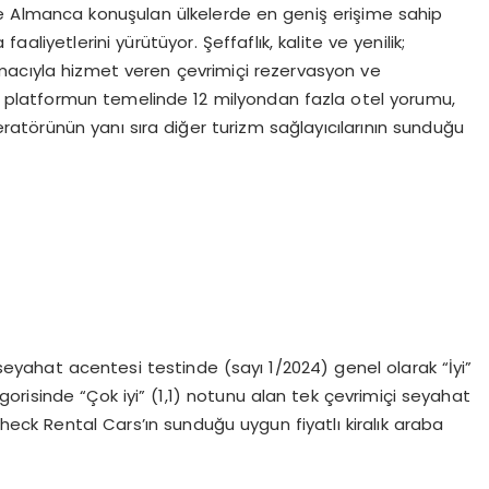
 ve Almanca konuşulan ülkelerde en geniş erişime sahip
aliyetlerini yürütüyor. Şeffaflık, kalite ve yenilik;
amacıyla hizmet veren çevrimiçi rezervasyon ve
u platformun temelinde 12 milyondan fazla otel yorumu,
ratörünün yanı sıra diğer turizm sağlayıcılarının sunduğu
seyahat acentesi testinde (sayı 1/2024) genel olarak “İyi”
gorisinde “Çok iyi” (1,1) notunu alan tek çevrimiçi seyahat
Check Rental Cars’ın sunduğu uygun fiyatlı kiralık araba