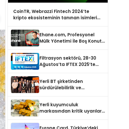
CoinTR, Webrazzi Fintech 2024’te
kripto ekosisteminin tanınan isimlerini
ağırlayacak
Ehane.com, Profesyonel
Mülk Yönetimi İle Boş Konut
Stokunu Eritecek
Filtrasyon sektörü, 28-30
Ağustos’ta IFTEX 2025’te
buluşacak
Yerli BT şirketinden
sürdürülebilirlik ve
dijitalleşme odaklı özel
etkinlik
Yerli kuyumculuk
markasından kritik uyarılar:
Doğru seçim yatırımınızı
şekillendirir
Europe Card, Türkiye’deki