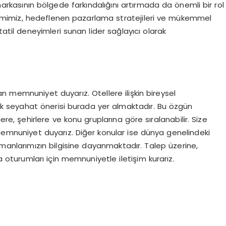
rkasının bölgede farkındalığını artırmada da önemli bir rol
işimimiz, hedeflenen pazarlama stratejileri ve mükemmel
atil deneyimleri sunan lider sağlayıcı olarak
 memnuniyet duyarız. Otellere ilişkin bireysel
çok seyahat önerisi burada yer almaktadır. Bu özgün
re, şehirlere ve konu gruplarına göre sıralanabilir. Size
memnuniyet duyarız. Diğer konular ise dünya genelindeki
zmanlarımızın bilgisine dayanmaktadır. Talep üzerine,
 oturumları için memnuniyetle iletişim kurarız.