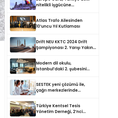
nitelikli işgücüne
Almanya’da kariyer fırsatı
sununuyor
Atlas Trafo Ailesinden
10’uncu Yıl Kutlaması
Drift NEU KKTC 2024 Drift
Şampiyonası 2. Yarışı Yakın
Doğu Kampüsünde
Gerçekleştirildi
Modern dil okulu,
İstanbul’daki 2. şubesini
açıyor
SESTEK yeni çözümü ile,
çağrı merkezlerinde
kapasite planlama
verimliliğini 4 kat artırıyor
Türkiye Kentsel Tesis
Yönetim Derneği, 2’nci
Yönetim Kurulu Çalışma