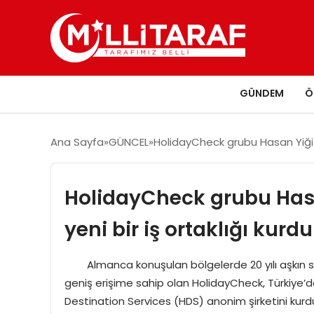
GÜNDEM
Ö
Ana Sayfa
GÜNCEL
HolidayCheck grubu Hasan Yiğit il
HolidayCheck grubu Hasan 
yeni bir iş ortaklığı kurdu
Almanca konuşulan bölgelerde 20 yılı aşkın sür
geniş erişime sahip olan HolidayCheck, Türkiye’dek
Destination Services (HDS) anonim şirketini kurd