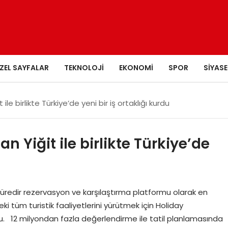
ZEL SAYFALAR
TEKNOLOJI
EKONOMI
SPOR
SIYASE
e birlikte Türkiye’de yeni bir iş ortaklığı kurdu
Yiğit ile birlikte Türkiye’de
edir rezervasyon ve karşılaştırma platformu olarak en
i tüm turistik faaliyetlerini yürütmek için Holiday
u. 12 milyondan fazla değerlendirme ile tatil planlamasında