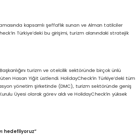
lamasında kapsamlı şeffaflık sunan ve Alman tatilciler
k‘in Türkiye’deki bu girişimi, turizm alanındaki stratejik
aşkanlığını turizm ve otelcilik sektöründe birçok ünlü
ürüten Hasan Yiğit üstlendi. HolidayCheck’in Türkiye’deki tüm
inasyon yönetim şirketinde (DMC), turizm sektöründe geniş
urulu Üyesi olarak görev aldı ve HolidayCheck’in yüksek
ı hedefliyoruz”