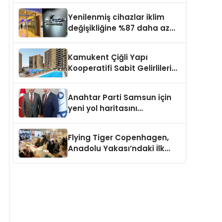
Kampı düzenlendi
Yenilenmiş cihazlar iklim
değişikliğine %87 daha az
katıda bulunuyor
Kamukent Çiğli Yapı
Kooperatifi Sabit Gelirlileri
Hayallerindeki Eve
Kavuşturacak
Anahtar Parti Samsun için
yeni yol haritasını
açıklayacak
Flying Tiger Copenhagen,
Anadolu Yakası’ndaki İlk
Mağazasını Açtı