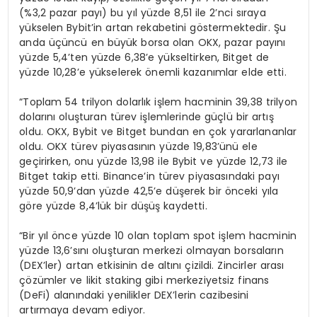
(%3,2 pazar payı) bu yıl yüzde 8,51 ile 2’nci sıraya
yükselen Bybit’in artan rekabetini göstermektedir. Şu
anda üçüncü en büyük borsa olan OKX, pazar payını
yüzde 5,4’ten yüzde 6,38’e yükseltirken, Bitget de
yüzde 10,28’e yükselerek önemli kazanımlar elde etti.
“Toplam 54 trilyon dolarlık işlem hacminin 39,38 trilyon
dolarını oluşturan türev işlemlerinde güçlü bir artış
oldu. OKX, Bybit ve Bitget bundan en çok yararlananlar
oldu. OKX türev piyasasının yüzde 19,83’ünü ele
geçirirken, onu yüzde 13,98 ile Bybit ve yüzde 12,73 ile
Bitget takip etti. Binance’in türev piyasasındaki payı
yüzde 50,9’dan yüzde 42,5’e düşerek bir önceki yıla
göre yüzde 8,4’lük bir düşüş kaydetti.
“Bir yıl önce yüzde 10 olan toplam spot işlem hacminin
yüzde 13,6’sını oluşturan merkezi olmayan borsaların
(DEX’ler) artan etkisinin de altını çizildi. Zincirler arası
çözümler ve likit staking gibi merkeziyetsiz finans
(DeFi) alanındaki yenilikler DEX’lerin cazibesini
artırmaya devam ediyor.